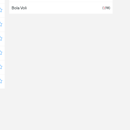
Bola Voli
Australia
(
1
/18)
Austria
Azerbaijan
Bahama
Bahrain
Bangladesh
Barbados
Belanda
Belarus
(4)
Belgium
Belize