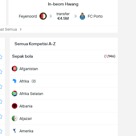
In-beom Hwang
transfer
Feyenoord
FC Porto
€4.5M
at Semua
Semua Kompetisi A-Z
Sepak bola
(
7
/146)
Afganistan
Afrika
(2)
Afrika Selatan
Albania
Aljazair
Amerika