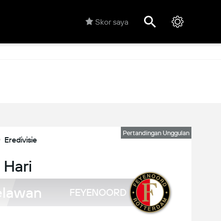
Skor saya
Pertandingan Unggulan
Eredivisie
 Hari
lawan
FEYENOORD