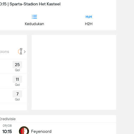
0:15 | Sparta-Stadion Het Kasteel
Kedudukan
H2H
pions
Liga Eropa
KNVB Cup
25
Gol
11
Gol
7
Gol
Eredivisie
09/08
10:15
Feyenoord