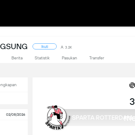
NGSUNG
Ikuti
3.2K
Berita
Statistik
Pasukan
Transfer
engkapan
3
me
02/08/2026
SPARTA ROTTERDAM