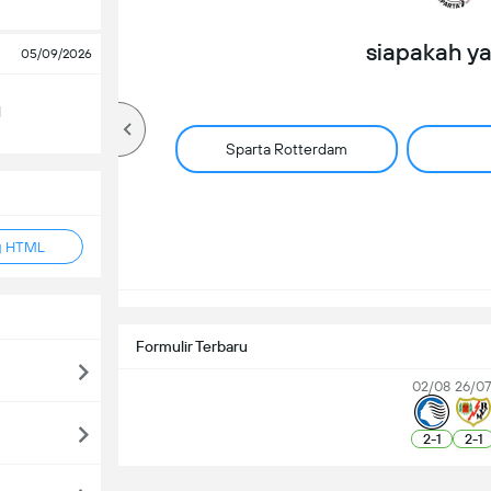
siapakah y
05/09/2026
d
Sparta Rotterdam
g HTML
Formulir Terbaru
02/08
26/0
2
-
1
2
-
1