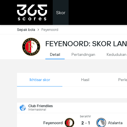
Skor
Sepak bola
Feyenoord
FEYENOORD: SKOR LA
Detail
Pertandingan
Kedudukan
Ikhtisar skor
Hasil
Perl
Club Friendlies
Internasional
berakhir
2
-
1
Feyenoord
Atalanta