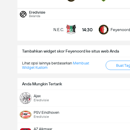
total gol dalam permainan (2.5)
Eredivisie
Belanda
14:30
N.E.C.
Feyenoor
dibawah
lebih
Tambahkan widget skor Feyenoord ke situs web Anda
Lihat opsi lainnya berdasarkan
Membuat
Buat Ta
Widget Kustom
Anda Mungkin Tertarik
Ajax
Eredivisie
PSV Eindhoven
Eredivisie
AZ Alkmaar