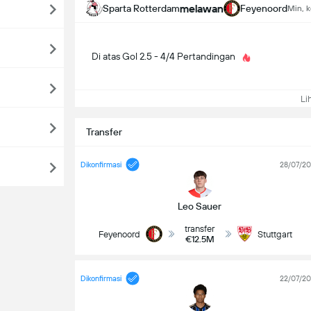
melawan
Sparta Rotterdam
Feyenoord
Min, k
Di atas Gol 2.5 - 4/4 Pertandingan
Lih
Transfer
Dikonfirmasi
28/07/2
Leo Sauer
transfer
Feyenoord
Stuttgart
€12.5M
Dikonfirmasi
22/07/2