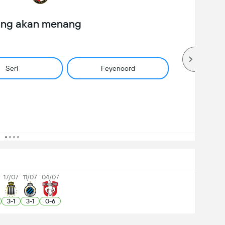
ang akan menang
Seri
Feyenoord
7
17/07
11/07
04/07
3
-
1
3
-
1
0
-
6