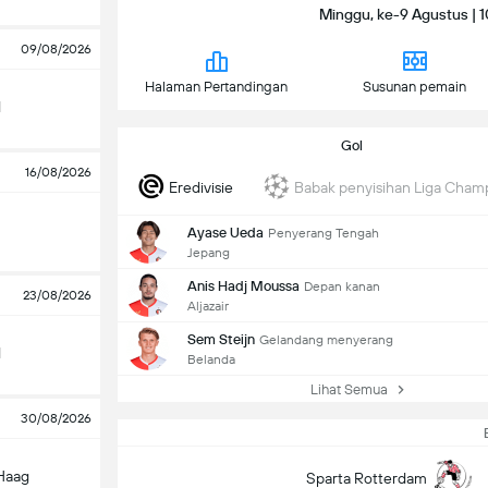
Minggu, ke-9 Agustus | 1
09/08/2026
Halaman Pertandingan
Susunan pemain
d
Gol
16/08/2026
Eredivisie
Babak penyisihan Liga Cham
Ayase Ueda
Penyerang Tengah
Jepang
Anis Hadj Moussa
Depan kanan
23/08/2026
Aljazair
Sem Steijn
Gelandang menyerang
d
Belanda
Lihat Semua
30/08/2026
Haag
Sparta Rotterdam