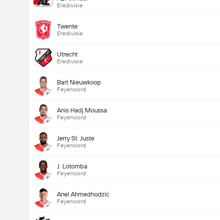
Eredivisie
Twente
Eredivisie
Utrecht
Eredivisie
Bart Nieuwkoop
Feyenoord
Anis Hadj Moussa
Feyenoord
Jerry St. Juste
Feyenoord
J. Lotomba
Feyenoord
Anel Ahmedhodzic
Feyenoord