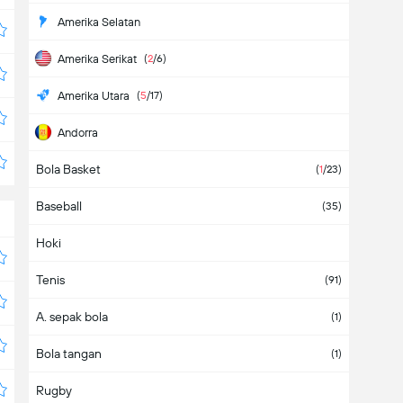
Amerika Selatan
Amerika Serikat
(
2
/6)
Amerika Utara
(
5
/17)
Andorra
Bola Basket
Angola
(
1
/23)
Baseball
Antigua & Barbuda
(35)
Hoki
Arab Saudi
Tenis
Argentina
(
1
/8)
(91)
A. sepak bola
Armenia
(1)
Bola tangan
Aruba
(1)
Rugby
Asia