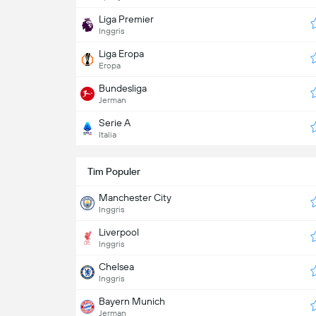
Liga Premier
Inggris
Liga Eropa
Eropa
Bundesliga
Jerman
Serie A
Italia
Tim Populer
Manchester City
Inggris
Liverpool
Inggris
Chelsea
Inggris
Bayern Munich
Jerman