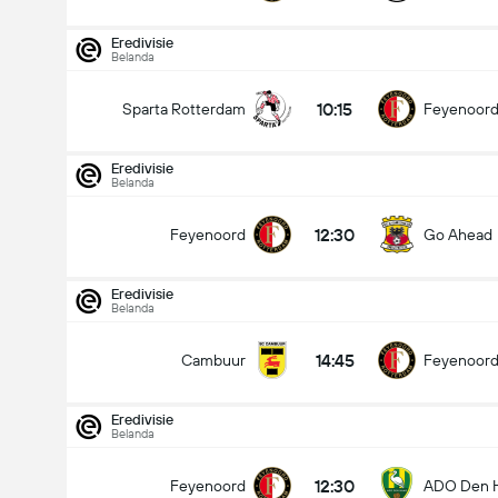
Eredivisie
Belanda
10:15
Sparta Rotterdam
Feyenoor
Eredivisie
Belanda
12:30
Feyenoord
Go Ahead
Eredivisie
Belanda
14:45
Cambuur
Feyenoor
Eredivisie
Belanda
Eredivisie
16/08
12:30
Feyenoord
ADO Den 
12:30
Feyenoord
Go Ahead