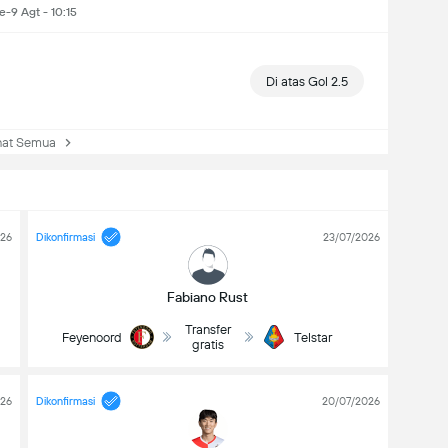
e-9 Agt - 10:15
Di atas Gol 2.5
at Semua
026
Dikonfirmasi
23/07/2026
Fabiano Rust
Transfer
Feyenoord
Telstar
gratis
026
Dikonfirmasi
20/07/2026