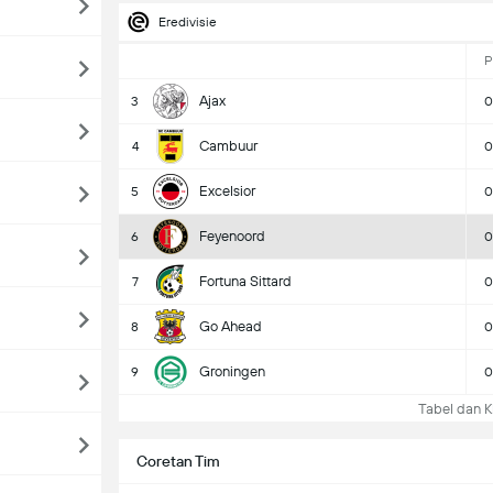
Eredivisie
P
Ajax
3
0
Cambuur
4
0
Excelsior
5
0
Feyenoord
6
0
Fortuna Sittard
7
0
Go Ahead
8
0
Groningen
9
0
Tabel dan K
Coretan Tim