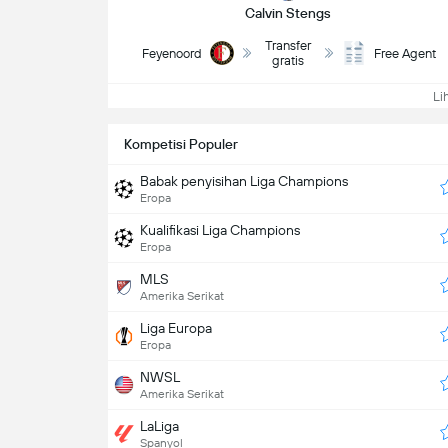
Calvin Stengs
Transfer
Feyenoord
Free Agent
gratis
Lih
Kompetisi Populer
Babak penyisihan Liga Champions
Eropa
Kualifikasi Liga Champions
Eropa
MLS
Amerika Serikat
Liga Europa
Eropa
NWSL
Amerika Serikat
LaLiga
Spanyol