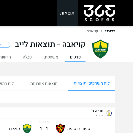
תוצאות
כדורגל
קויאבה
קויאבה - תוצאות לייב
עק
פרטים
משחקים
טבלה
חדשות
לוח משחקים ותוצאות
תוצאות אחרונות
לוח המש
סריה ב'
ברזיל
הסתיים
1
-
1
ספורט רסיפה
קויאבה