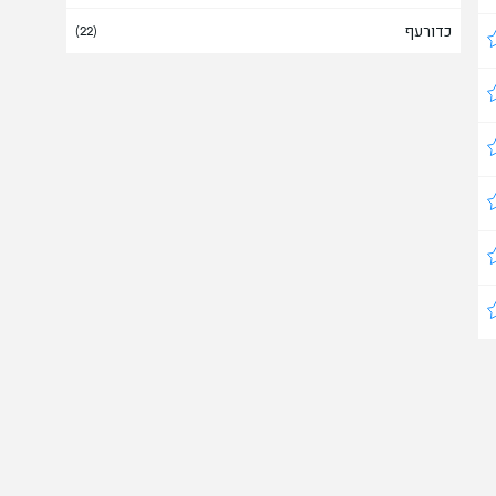
כדורעף
אירופה
(22)
(
16
/37)
אירלנד
אל סלבדור
אלבניה
אלג'יריה
אמירויות
אמריקה
אנגולה
אנגליה
(
1
/1)
אנדורה
אנטיגואה וברבודה