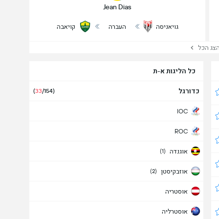
Jean Dias
גויאניסה
העברה
קויאבה
ג הכל
כל הליגות א-ת
כדורגל
(
33
/154)
IOC
ROC
אוגנדה
(1)
אוזבקיסטן
(2)
אוסטריה
אוסטרליה