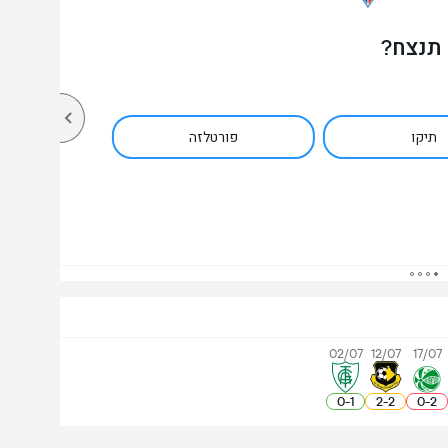
 תנצח?
תיקו
פורטלזה
02/07
12/07
17/07
0
-
1
2
-
2
0
-
2