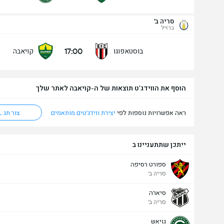
סריה ב'
מעל/מתחת שערים - 90 דק' (2.5)
ברזיל
17:00
בוסטאפוגו
קויאבה
מתחת
מעל
הוסף את הווידג'ט תוצאות של ה-קויאבה לאתר שלך
ראה אפשרויות נוספות לפי
יצירת ווידג'טים מותאמים
צור תג HTML
ייתכן שתתעניינו ב
ספורט רסיפה
סריה ב'
סיארה
סריה ב'
גויאש