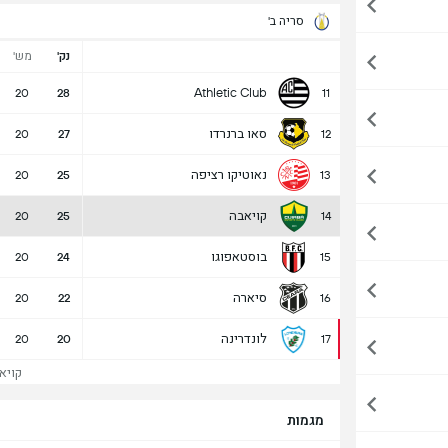
סריה ב'
נק'
מש'
Athletic Club
20
28
11
סאו ברנרדו
20
27
12
נאוטיקו רציפה
20
25
13
קויאבה
20
25
14
בוסטאפוגו
20
24
15
סיארה
20
22
16
לונדרינה
20
20
17
קויאב
מגמות