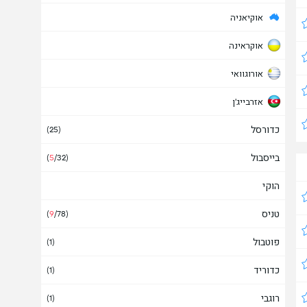
אוקיאניה
אוקראינה
אורוגוואי
אזרבייג'ן
כדורסל
איטליה
(25)
בייסבול
איי בהאמה
(
5
/32)
הוקי
איי טורקס וקאיקוס
טניס
איי פארו
(
9
/78)
פוטבול
אינדונזיה
(1)
כדוריד
איסלנד
(1)
(1)
רוגבי
איראן
(1)