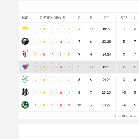
נ
יחס
ז:ח
ת
ה
תוצאות אחרונות
הבא
6
1
18:19
10
4
ת
נ
ת
ת
ה
7
5
23:28
6
7
ה
ה
ת
ת
ה
7
0
24:24
4
9
ת
נ
ה
ה
ת
5
0
15:15
10
5
ת
ה
ה
ת
נ
6
3
21:24
6
8
ה
נ
ת
ת
נ
5
-5
25:20
7
8
נ
ה
ת
ת
ה
5
-4
31:27
5
10
ה
ה
ת
ת
נ
ה: טבלאות