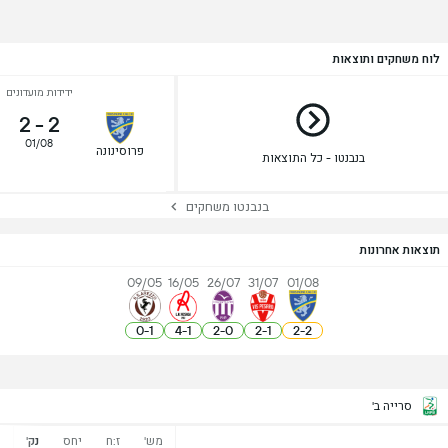
לוח משחקים ותוצאות
ידידות מועדונים
2
-
2
01/08
פרוסינונה
בנבנטו - כל התוצאות
בנבנטו משחקים
תוצאות אחרונות
09/05
16/05
26/07
31/07
01/08
0
-
1
4
-
1
2
-
0
2
-
1
2
-
2
סרייה ב'
מש'
ז:ח
יחס
נק'
נ