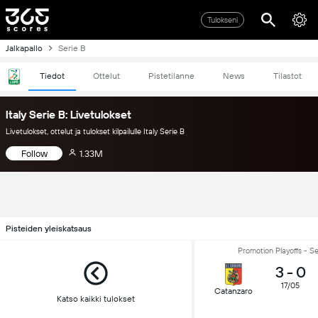
Tulokseni
Jalkapallo
Serie B
Tiedot
Ottelut
Pistetilanne
News
Tilastot
Italy Serie B: Livetulokset
Livetulokset, ottelut ja tulokset kilpailulle Italy Serie B
Follow
1.33M
Pisteiden yleiskatsaus
Promotion Playoffs - Se
3
-
0
17/05
Catanzaro
Katso kaikki tulokset