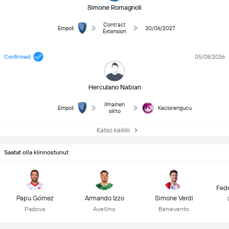
Simone Romagnoli
Contract
Empoli
30/06/2027
Extension
Confirmed
05/08/2026
Herculano Nabian
Ilmainen
Empoli
Keciorengucu
siirto
Katso kaikki
Saatat olla kiinnostunut
Fede
Papu Gómez
Armando Izzo
Simone Verdi
Padova
Avellino
Benevento