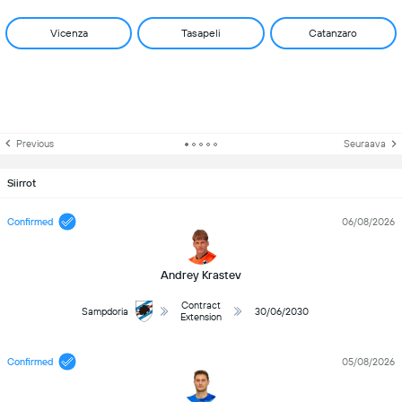
Vicenza
Tasapeli
Catanzaro
Previous
Seuraava
Siirrot
Confirmed
06/08/2026
Andrey Krastev
Contract
Sampdoria
30/06/2030
Extension
Confirmed
05/08/2026