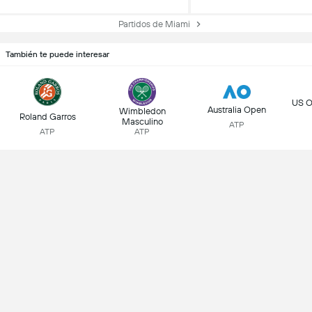
Partidos de Miami
También te puede interesar
US O
Australia Open
Wimbledon
Roland Garros
Masculino
ATP
ATP
ATP