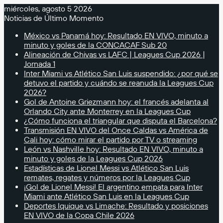
miércoles, agosto 5 2026
Noticias de Último Momento
México vs Panamá hoy: Resultado EN VIVO, minuto a
minuto y goles de la CONCACAF Sub 20
Alineación de Chivas vs LAFC | Leagues Cup 2026 |
Jornada 1
Inter Miami vs Atlético San Luis suspendido: ¿por qué se
detuvo el partido y cuándo se reanuda la Leagues Cup
2026?
Gol de Antoine Griezmann hoy: el francés adelanta al
Orlando City ante Monterrey en la Leagues Cup
¿Cómo funciona el triangular que disputa el Barcelona?
Transmisión EN VIVO del Once Caldas vs América de
Cali hoy: cómo mirar el partido por TV o streaming
León vs Nashville hoy: Resultado EN VIVO, minuto a
minuto y goles de la Leagues Cup 2026
Estadísticas de Lionel Messi vs Atlético San Luis
remates, regates y números por la Leagues Cup
¡Gol de Lionel Messi! El argentino empata para Inter
Miami ante Atlético San Luis en la Leagues Cup
Deportes Iquique vs Limache: Resultado y posiciones
EN VIVO de la Copa Chile 2026