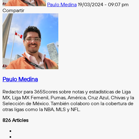
Paulo Medina
19/03/2024 - 09:07 pm
Compartir
Facebook
X
Messenger
Messenger
WhatsApp
Telegram
Compartir
por
e-
mail
Paulo Medina
Redactor para 365Scores sobre notas y estadísticas de Liga
MX, Liga MX Femenil, Pumas, América, Cruz Azul, Chivas y la
Selección de México. También colaboro con la cobertura de
otras ligas como la NBA, MLS y NFL.
826 Articles
Facebook
X