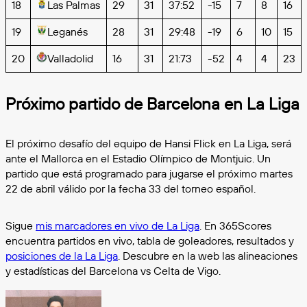
18
Las Palmas
29
31
37:52
-15
7
8
16
19
Leganés
28
31
29:48
-19
6
10
15
20
Valladolid
16
31
21:73
-52
4
4
23
Próximo partido de Barcelona en La Liga
El próximo desafío del equipo de Hansi Flick en La Liga, será
ante el Mallorca en el Estadio Olímpico de Montjuic. Un
partido que está programado para jugarse el próximo martes
22 de abril válido por la fecha 33 del torneo español.
Sigue
mis marcadores en vivo de La Liga
. En 365Scores
encuentra partidos en vivo, tabla de goleadores, resultados y
posiciones de la La Liga
. Descubre en la web las alineaciones
y estadísticas del Barcelona vs Celta de Vigo.
Follow