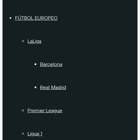
FÚTBOL EUROPEO
LaLiga
Barcelona
Real Madrid
Premier League
Ligue 1