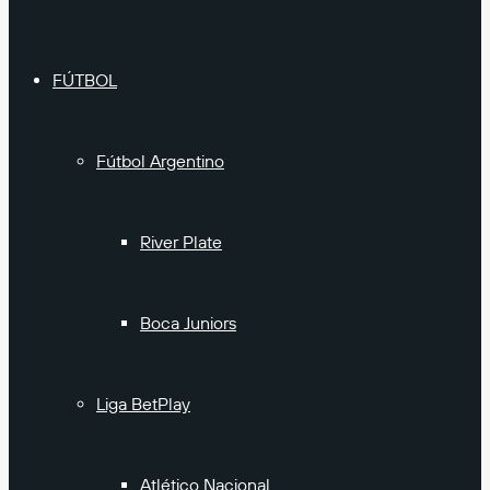
FÚTBOL
Fútbol Argentino
River Plate
Boca Juniors
Liga BetPlay
Atlético Nacional