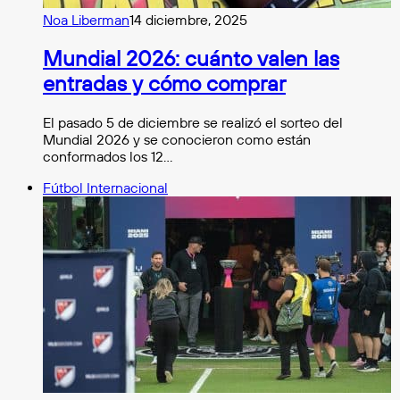
Noa Liberman
14 diciembre, 2025
Mundial 2026: cuánto valen las
entradas y cómo comprar
El pasado 5 de diciembre se realizó el sorteo del
Mundial 2026 y se conocieron como están
conformados los 12…
Fútbol Internacional