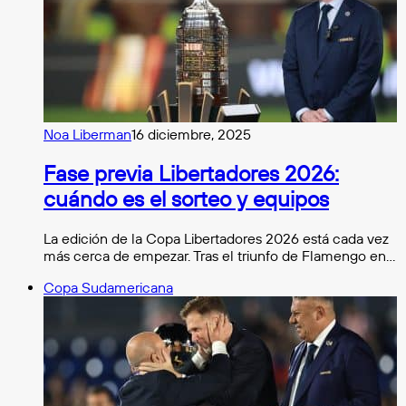
Noa Liberman
16 diciembre, 2025
Fase previa Libertadores 2026:
cuándo es el sorteo y equipos
La edición de la Copa Libertadores 2026 está cada vez
más cerca de empezar. Tras el triunfo de Flamengo en…
Copa Sudamericana