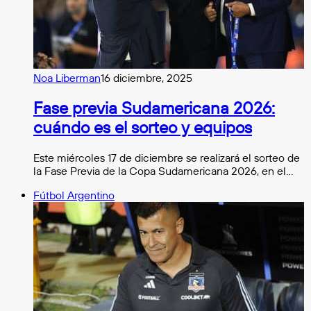
Noa Liberman
16 diciembre, 2025
Fase previa Sudamericana 2026:
cuándo es el sorteo y equipos
Este miércoles 17 de diciembre se realizará el sorteo de
la Fase Previa de la Copa Sudamericana 2026, en el…
Fútbol Argentino