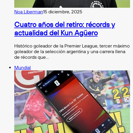
Noa Liberman
15 diciembre, 2025
Cuatro años del retiro: récords y
actualidad del Kun Agüero
Histórico goleador de la Premier League, tercer máximo
goleador de la selección argentina y una carrera llena
de récords que…
Mundial