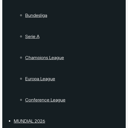
Bundesliga
Serie A
Champions League
Europa League
Conference League
MUNDIAL 2026