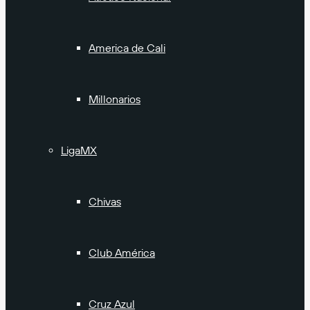
America de Cali
Millonarios
LigaMX
Chivas
Club América
Cruz Azul