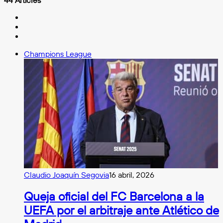
44 Articles
Facebook
X
Instagram
Champions League
Claudio Joaquín Segovia
16 abril, 2026
Queja oficial del FC Barcelona a la
UEFA por el arbitraje ante Atlético de