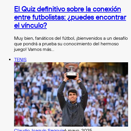
El Quiz definitivo sobre la conexión
entre futbolistas: ¿puedes encontrar
el vínculo?
Muy bien, fanáticos del fútbol, ¡bienvenidos a un desafío
que pondrá a prueba su conocimiento del hermoso
juego! Vamos más…
TENIS
Claudio Joaquín Segovia
6 mayo, 2025