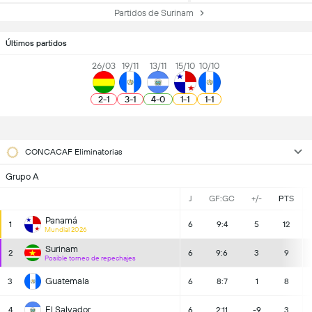
Partidos de Surinam
Últimos partidos
26/03
19/11
13/11
15/10
10/10
2
-
1
3
-
1
4
-
0
1
-
1
1
-
1
CONCACAF Eliminatorias
Grupo A
J
GF:GC
+/-
PTS
Panamá
1
6
9:4
5
12
Mundial 2026
Surinam
2
6
9:6
3
9
Posible torneo de repechajes
Guatemala
3
6
8:7
1
8
El Salvador
4
6
2:11
-9
3