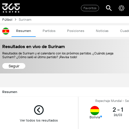
Favoritos
Fútbol
Surinam
Resumen
Partidos
Posiciones
Noticias
Cuad
Resultados en vivo de Surinam
Resultados de Surinam y el calendario con los próximos partidos. ¿Cuándo juega
Surinam? ¿Cómo salió el último partido? ¡Revisa todo!
Seguir
Resumen
Repechaje Mundial - Sem
2
-
1
26/03
Bolivia
Ver todos los resultados