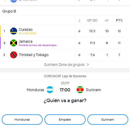
Grupo B
J
GF:GC
+/-
PTS
Curazao
1
6
13:3
10
12
Mundial 2026
Jamaica
2
6
11:3
8
11
Posible torneo de repechajes
Trinidad y Tobago
3
6
7:6
1
7
Surinam Zona de grupos
CONCACAF Liga de Naciones
25/09
17:00
Honduras
Surinam
¿Quién va a ganar?
Honduras
Empate
Surinam