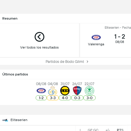
Resumen
Eliteserien - Fecha
1
-
2
08/08
Valerenga
Ver todos los resultados
Partidos de Bodo Glimt
Últimos partidos
08/08
04/08
31/07
26/07
22/07
1
-
2
3
-
3
4
-
0
0
-
3
3
-
0
Eliteserien
J
GF:GC
+/-
PTS