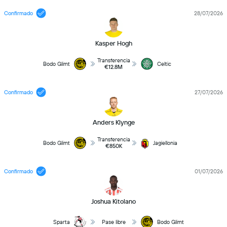
Confirmado
28/07/2026
Kasper Hogh
Transferencia
Bodo Glimt
Celtic
€12.8M
Confirmado
27/07/2026
Anders Klynge
Transferencia
Bodo Glimt
Jagiellonia
€850K
Confirmado
01/07/2026
Joshua Kitolano
Sparta
Pase libre
Bodo Glimt