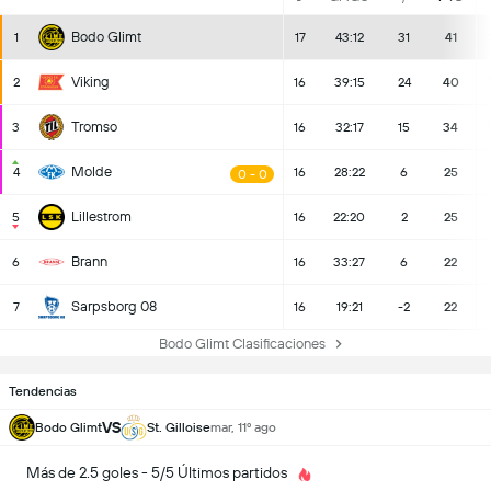
Bodo Glimt
1
17
43:12
31
41
Viking
2
16
39:15
24
40
Tromso
3
16
32:17
15
34
Molde
4
16
28:22
6
25
0 - 0
Lillestrom
5
16
22:20
2
25
Brann
6
16
33:27
6
22
Sarpsborg 08
7
16
19:21
-2
22
Bodo Glimt Clasificaciones
Tendencias
VS
Bodo Glimt
St. Gilloise
mar, 11º ago
Más de 2.5 goles - 5/5 Últimos partidos