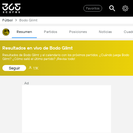
Favoritos
Fútbol
Bodo Glimt
Resumen
Partidos
Posiciones
Noticias
Cuad
Resultados en vivo de Bodo Glimt
Resultados de Bodo Glimt y el calendario con los próximos partidos. ¿Cuándo juega Bodo
Glimt? ¿Cómo salió el último partido? ¡Revisa todo!
Seguir
1.1K
Ad