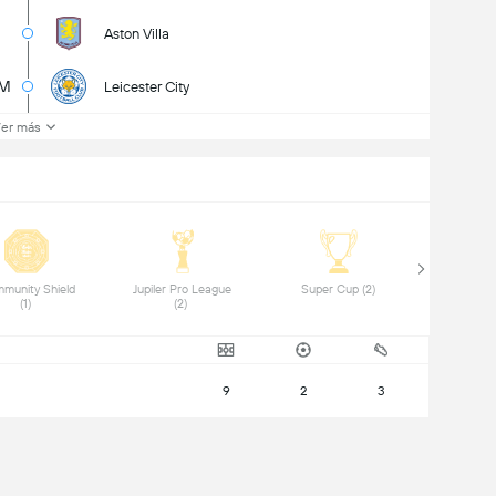
Aston Villa
5M
Leicester City
er más
munity Shield 
 Jupiler Pro League 
 Super Cup (2) 
(1) 
(2) 
9
2
3