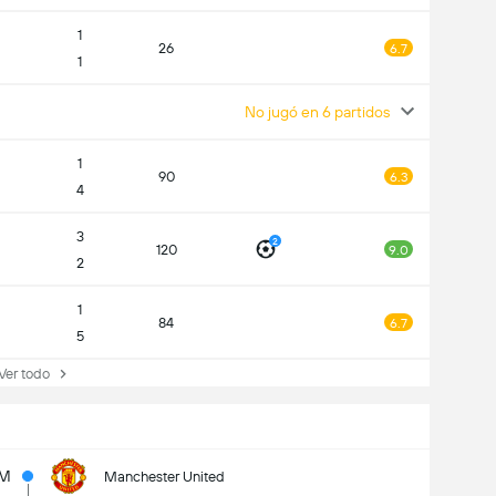
1
26
6.7
1
No jugó en 6 partidos
1
90
6.3
4
3
2
120
9.0
2
1
84
6.7
5
r todo
1M
Manchester United