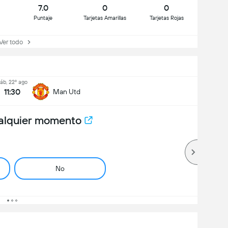
7.0
0
0
Puntaje
Tarjetas Amarillas
Tarjetas Rojas
r todo
áb, 22º ago
11:30
Man Utd
alquier momento
No