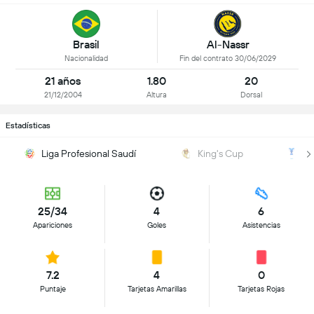
Al-Nassr
Brasil
Fin del contrato 30/06/2029
Nacionalidad
21 años
1.80
20
21/12/2004
Altura
Dorsal
Estadísticas
Liga Profesional Saudí
King's Cup
A
25/34
4
6
Apariciones
Goles
Asistencias
7.2
4
0
Puntaje
Tarjetas Amarillas
Tarjetas Rojas