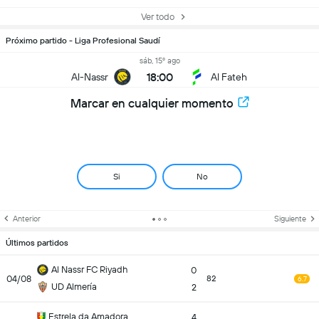
Ver todo
Próximo partido - Liga Profesional Saudí
sáb, 15º ago
18:00
Al-Nassr
Al Fateh
Marcar en cualquier momento
Si
No
Anterior
Siguiente
Últimos partidos
Al Nassr FC Riyadh
0
04/08
82
6.7
UD Almería
2
Estrela da Amadora
4