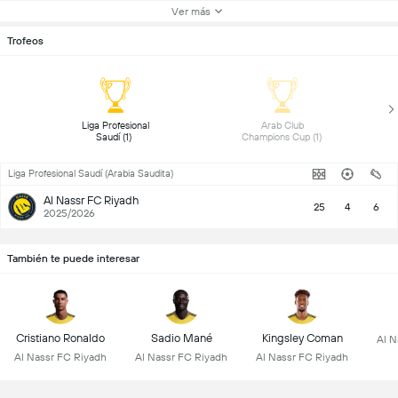
Ver más
Trofeos
 Liga Profesional 
 Arab Club 
Saudí (1) 
Champions Cup (1) 
Liga Profesional Saudí (Arabia Saudita)
Al Nassr FC Riyadh
25
4
6
2025/2026
También te puede interesar
Cristiano Ronaldo
Sadio Mané
Kingsley Coman
Al N
Al Nassr FC Riyadh
Al Nassr FC Riyadh
Al Nassr FC Riyadh