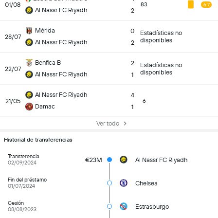
01/08
83
6.7
Al Nassr FC Riyadh
2
Mérida
0
Estadísticas no
28/07
disponibles
Al Nassr FC Riyadh
2
Benfica B
2
Estadísticas no
22/07
disponibles
Al Nassr FC Riyadh
1
Al Nassr FC Riyadh
4
21/05
6
Damac
1
Ver todo
Historial de transferencias
Transferencia
€23M
Al Nassr FC Riyadh
02/09/2024
Fin del préstamo
Chelsea
01/07/2024
Cesión
Estrasburgo
08/08/2023