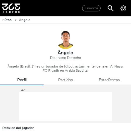
Favoritos
Fútbol
Ângelo
Ângelo
Delantero Derecho
Ângelo (Brasil, 21) es un jugador de fútbol, actualmente juega en Al Nassr
FC Riyadh en Arabia Saudita.
Perfil
Partidos
Estadísticas
Ad
Detalles del jugador