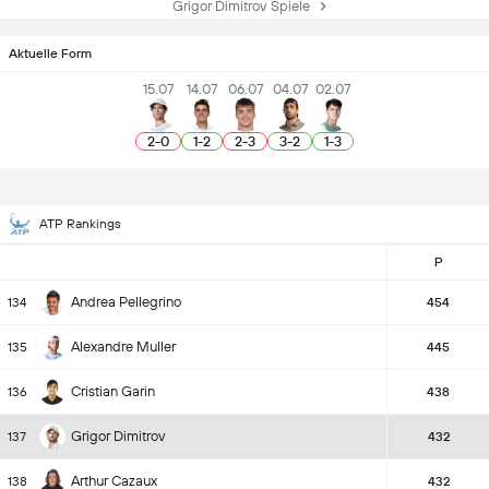
Grigor Dimitrov Spiele
Aktuelle Form
15.07
14.07
06.07
04.07
02.07
2
-
0
1
-
2
2
-
3
3
-
2
1
-
3
ATP Rankings
P
Andrea Pellegrino
134
454
Alexandre Muller
135
445
Cristian Garin
136
438
Grigor Dimitrov
137
432
Arthur Cazaux
138
432