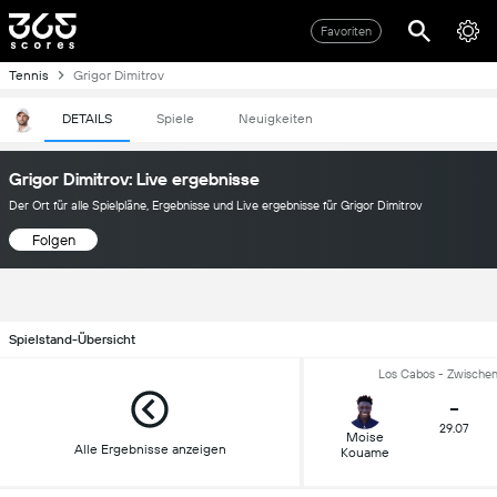
Favoriten
Tennis
Grigor Dimitrov
DETAILS
Spiele
Neuigkeiten
Grigor Dimitrov: Live ergebnisse
Der Ort für alle Spielpläne, Ergebnisse und Live ergebnisse für Grigor Dimitrov
Folgen
Spielstand-Übersicht
Los Cabos - Zwische
-
29.07
Moise
Alle Ergebnisse anzeigen
Kouame