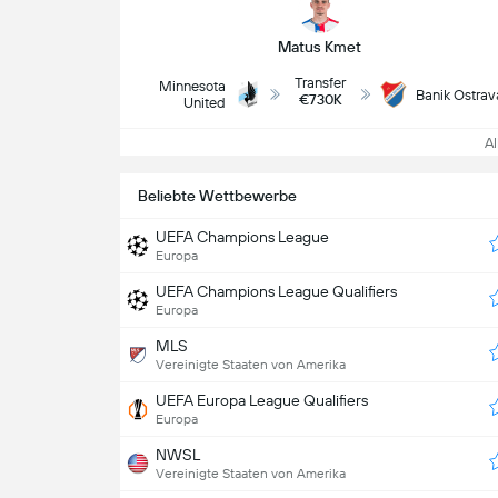
Matus Kmet
Transfer
Minnesota
Banik Ostrav
€730K
United
All
Beliebte Wettbewerbe
UEFA Champions League
Europa
UEFA Champions League Qualifiers
Europa
MLS
Vereinigte Staaten von Amerika
UEFA Europa League Qualifiers
Europa
NWSL
Vereinigte Staaten von Amerika