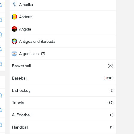
Amerika
Andorra
Angola
Antigua und Barbuda
Argentinien
(7)
Basketball
Armenien
(3)
(22)
Baseball
Aruba
(
3
/30)
Eishockey
Aserbaidschan
(2)
Tennis
Asien
(2)
(67)
A. Football
Äthiopien
(1)
Handball
Australien
(1)