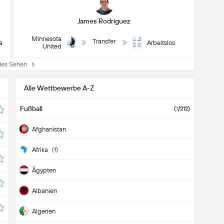
James Rodriguez
Minnesota
Transfer
a
Arbeitslos
United
es Sehen
Alle Wettbewerbe A-Z
Fußball
(
1
/212)
Afghanistan
Afrika
(1)
Ägypten
Albanien
Algerien