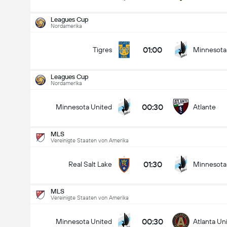
Leagues Cup
Nordamerika
01:00
Tigres
Minnesota
Leagues Cup
Nordamerika
00:30
Minnesota United
Atlante
MLS
Vereinigte Staaten von Amerika
01:30
Real Salt Lake
Minnesota
MLS
Vereinigte Staaten von Amerika
Leagues Cup
12.08
00:30
Minnesota United
Atlanta Un
00:30
Minnesota United
Atlante