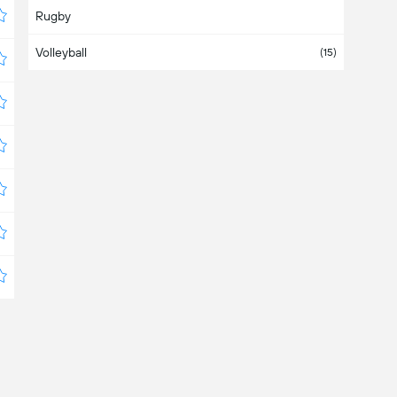
Rugby
Bahamas
Volleyball
Bahrein
(15)
Bangladesch
Barbados
Belgien
(1)
Belize
Bermuda
Bolivien
(4)
Bosnien-Herzegowina
(1)
Botswana
Brasilien
(3)