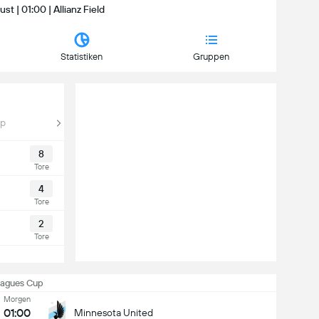
st | 01:00 | Allianz Field
Statistiken
Gruppen
up
8
Tore
4
Tore
2
Tore
eagues Cup
Morgen
01:00
Minnesota United