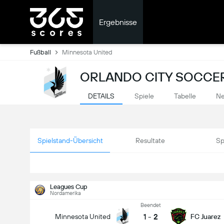
Ergebnisse
Fußball
Minnesota United
ORLANDO CITY SOCCER
DETAILS
Spiele
Tabelle
Ne
Spielstand-Übersicht
Resultate
Sp
Leagues Cup
Nordamerika
Beendet
1
-
2
Minnesota United
FC Juarez