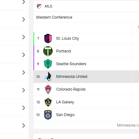
MLS
Western Conference
St. Louis City
7
Portland
8
Seattle Sounders
9
Minnesota United
10
Colorado Rapids
11
LA Galaxy
12
San Diego
13
Minnesota Un