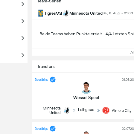
Team-Serien
VS
Tigres
Minnesota United
Sa., 8. Aug. - 01:00
Beide Teams haben Punkte erzielt - 4/4 Letzten Spi
All
Transfers
Bestätigt
01.08.2
Wessel Speel
Minnesota
Leihgabe
Almere City
United
Bestätigt
02.07.2