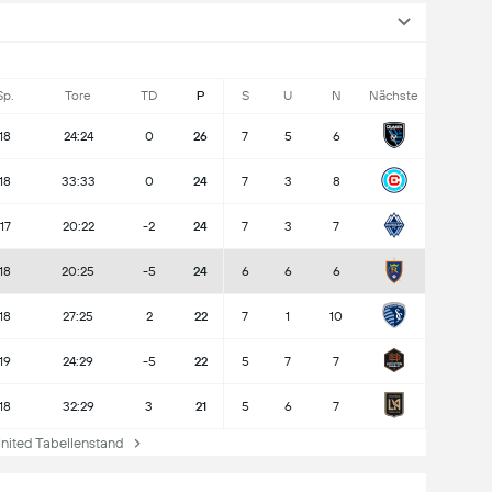
Sp.
Tore
TD
P
S
U
N
Nächste
18
24:24
0
26
7
5
6
18
33:33
0
24
7
3
8
17
20:22
-2
24
7
3
7
18
20:25
-5
24
6
6
6
18
27:25
2
22
7
1
10
19
24:29
-5
22
5
7
7
18
32:29
3
21
5
6
7
ited Tabellenstand