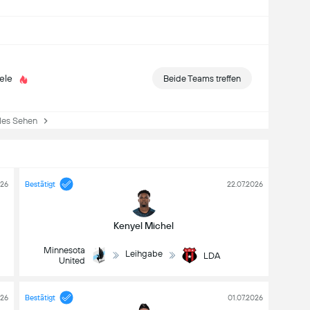
ele
Beide Teams treffen
es Sehen
026
Bestätigt
22.07.2026
Kenyel Michel
Minnesota
Leihgabe
LDA
United
026
Bestätigt
01.07.2026