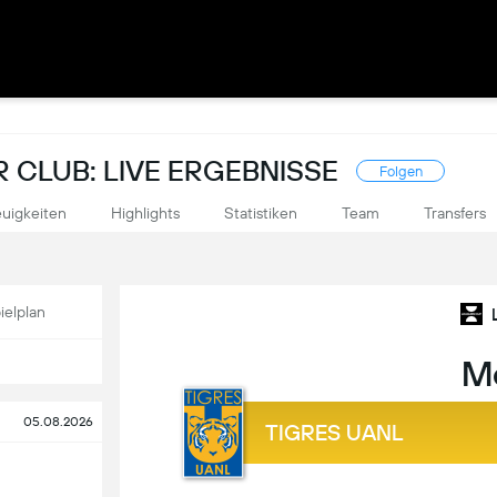
 CLUB: LIVE ERGEBNISSE
Folgen
uigkeiten
Highlights
Statistiken
Team
Transfers
ielplan
M
05.08.2026
TIGRES UANL