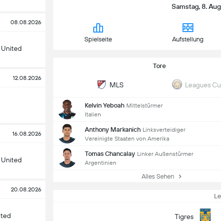
Samstag, 8. Augu
08.08.2026
Spielseite
Aufstellung
 United
Tore
12.08.2026
MLS
Leagues C
Kelvin Yeboah
Mittelstürmer
Italien
Anthony Markanich
Linksverteidiger
16.08.2026
Vereinigte Staaten von Amerika
Tomas Chancalay
Linker Außenstürmer
 United
Argentinien
Alles Sehen
20.08.2026
L
ited
Tigres