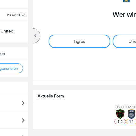
Wer wi
23.08.2026
 United
Tigres
Une
gen
enerieren
Aktuelle Form
05.08
02.0
1
-
2
1
-
1