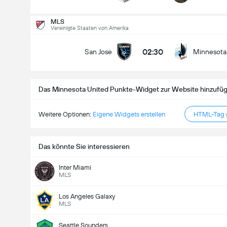
Gesamtanzahl Tore im Spiel (2.5)
MLS
Vereinigte Staaten von Amerika
02:30
San Jose
Minnesota
Unter
Über
Das Minnesota United Punkte-Widget zur Website hinzufü
Weitere Optionen:
Eigene Widgets erstellen
HTML-Tag g
Das könnte Sie interessieren
Inter Miami
MLS
Los Angeles Galaxy
MLS
Seattle Sounders