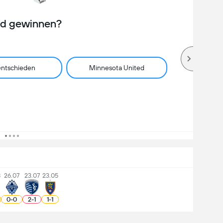
rd gewinnen?
ntschieden
Minnesota United
8
26.07
23.07
23.05
0
-
0
2
-
1
1
-
1