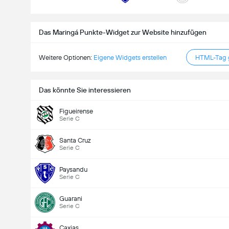
Gesamtanzahl Tore im Spiel (2.5)
Das Maringá Punkte-Widget zur Website hinzufügen
Weitere Optionen:
Eigene Widgets erstellen
HTML-Tag g
Unter
Über
Das könnte Sie interessieren
Figueirense
Serie C
Santa Cruz
Serie C
Paysandu
Serie C
Guarani
Serie C
Caxias