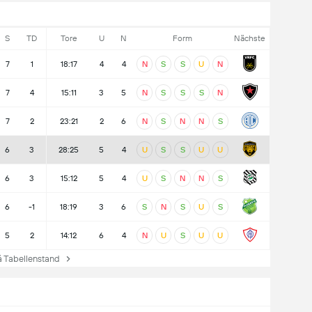
S
TD
Tore
U
N
Form
Nächste
7
1
18:17
4
4
N
S
S
U
N
7
4
15:11
3
5
N
S
S
S
N
7
2
23:21
2
6
N
S
N
N
S
6
3
28:25
5
4
U
S
S
U
U
6
3
15:12
5
4
U
S
N
N
S
6
-1
18:19
3
6
S
N
S
U
S
5
2
14:12
6
4
N
U
S
U
U
Tabellenstand