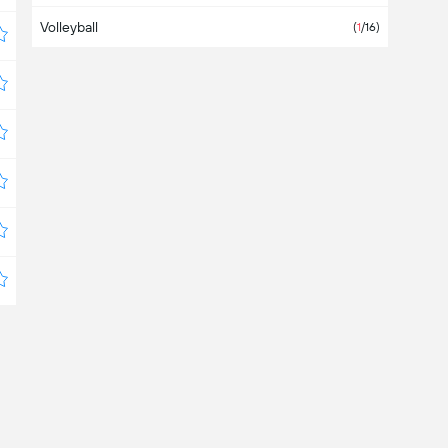
Volleyball
Bahrein
(
1
/16)
Bangladesch
Barbados
Belgien
(1)
Belize
Bermuda
Bolivien
(4)
Bosnien-Herzegowina
(1)
Botswana
Brasilien
(3)
Brunei Darussalam