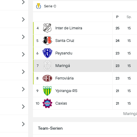
Serie C
P
Sp.
Inter de Limeira
4
25
15
Santa Cruz
5
24
15
Paysandu
6
23
15
Maringá
7
23
15
Ferroviária
8
23
15
Ypiranga-RS
9
21
15
Caxias
10
21
15
Maringá 
Team-Serien