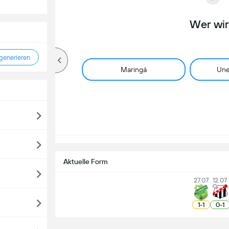
Wer wi
enerieren
Maringá
Une
Aktuelle Form
27.07
12.07
1
-
1
0
-
1