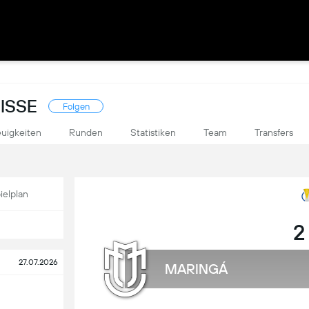
ISSE
Folgen
uigkeiten
Runden
Statistiken
Team
Transfers
ielplan
2
27.07.2026
MARINGÁ