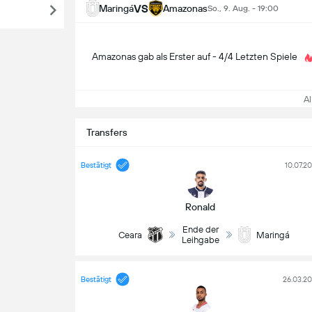
VS
Maringá
Amazonas
So., 9. Aug. - 19:00
Amazonas gab als Erster auf - 4/4 Letzten Spiele
All
Transfers
Bestätigt
10.07.2
Ronald
Ende der
Ceara
Maringá
Leihgabe
Bestätigt
26.03.2