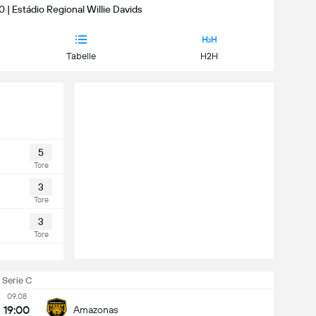
0 | Estádio Regional Willie Davids
Tabelle
H2H
5
Tore
3
Tore
3
Tore
Serie C
09.08
19:00
Amazonas