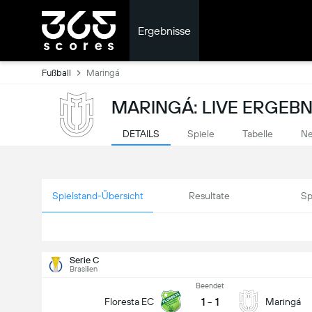
Ergebnisse
Fußball
Maringá
MARINGÁ: LIVE ERGEBN
DETAILS
Spiele
Tabelle
Ne
Spielstand-Übersicht
Resultate
Sp
Serie C
Brasilien
Beendet
1
-
1
Floresta EC
Maringá