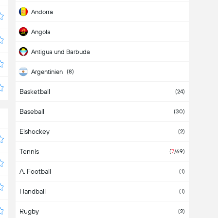
Andorra
Angola
Antigua und Barbuda
Argentinien
(8)
Basketball
Armenien
(2)
(24)
Baseball
Aruba
(30)
Eishockey
Aserbaidschan
(2)
Tennis
Asien
(
2
/2)
(
7
/69)
A. Football
Äthiopien
(1)
Handball
Australien
(1)
Rugby
Bahamas
(2)