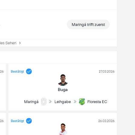
Maringá trifft zuerst
es Sehen
026
Bestätigt
27.03.2026
Buga
Maringá
Leihgabe
Floresta EC
026
Bestätigt
26.03.2026