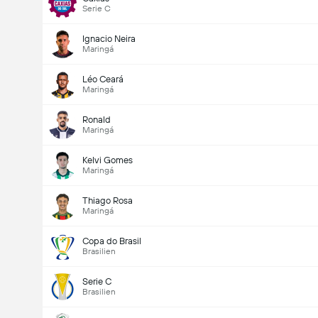
Serie C
Ignacio Neira
Maringá
Léo Ceará
Maringá
Ronald
Maringá
Kelvi Gomes
Maringá
Thiago Rosa
Maringá
Copa do Brasil
Brasilien
Serie C
Brasilien