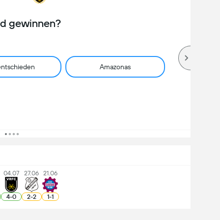
rd gewinnen?
ntschieden
Amazonas
04.07
27.06
21.06
4
-
0
2
-
2
1
-
1