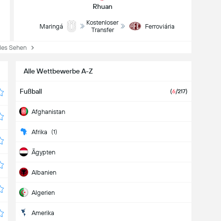
Rhuan
Kostenloser
Maringá
Ferroviária
Transfer
es Sehen
Alle Wettbewerbe A-Z
Fußball
(
6
/217)
Afghanistan
Afrika
(1)
Ägypten
Albanien
Algerien
Amerika