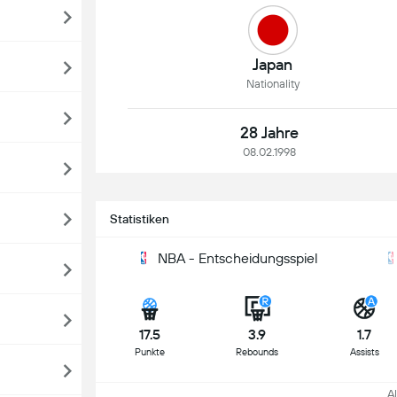
Japan
Nationality
28 Jahre
08.02.1998
Statistiken
NBA - Entscheidungsspiel
17.5
3.9
1.7
Punkte
Rebounds
Assists
All