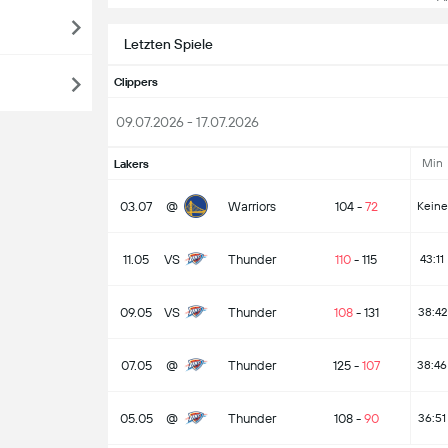
Letzten Spiele
Clippers
09.07.2026 - 17.07.2026
Min
Lakers
03.07
@
Warriors
104
-
72
Keine
11.05
VS
Thunder
110
-
115
43:11
09.05
VS
Thunder
108
-
131
38:42
07.05
@
Thunder
125
-
107
38:46
05.05
@
Thunder
108
-
90
36:51