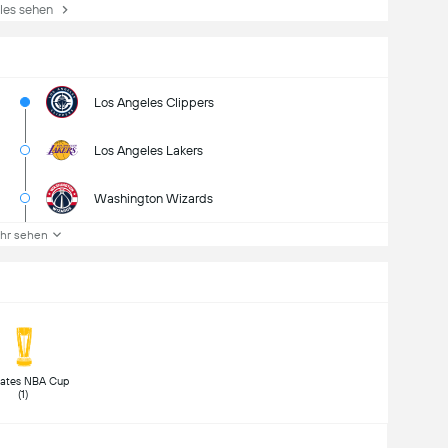
es sehen
Los Angeles Clippers
Los Angeles Lakers
Washington Wizards
hr sehen
rates NBA Cup 
(1) 