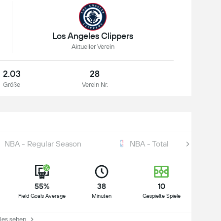
Los Angeles Clippers
Aktueller Verein
2.03
28
Größe
Verein Nr.
NBA - Regular Season
NBA - Total
55%
38
10
Field Goals Average
Minuten
Gespielte Spiele
es sehen