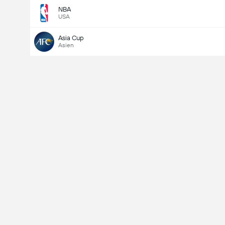
NBA
USA
Asia Cup
Asien