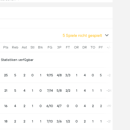
5 Spiele nicht gespielt
Pts
Reb
Ast
Stl
Blk
FG
3P
FT
OR
DR
TO
PF
+/-
 Statistiken verfügbar
25
5
2
0
1
9/15
4/8
3/3
1
4
0
5
-2
21
5
4
1
0
7/14
5/8
2/2
1
4
1
1
-24
16
4
2
1
0
6/10
4/7
0
0
4
2
2
-19
18
2
2
1
1
7/13
3/6
1/2
0
2
1
1
-21