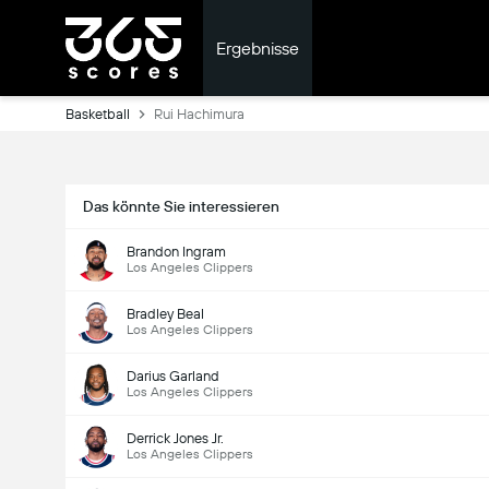
Ergebnisse
Basketball
Rui Hachimura
Das könnte Sie interessieren
Brandon Ingram
Los Angeles Clippers
Bradley Beal
Los Angeles Clippers
Darius Garland
Los Angeles Clippers
Derrick Jones Jr.
Los Angeles Clippers