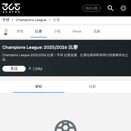
我的分数
手球
比赛
Champions League
详情
比赛
小组
见解
News
Champions League: 2025/2026 比赛
Champions League 2025/2026 比赛！手球 比赛直播、比赛结果和即将举行的赛事所在之
处。
关注
1.29M
赛程
结果