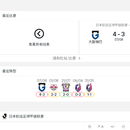
最近比赛
日本职业足球甲级联赛 - R
4
-
3
07/08
大阪钢巴
查看所有结果
浦和红钻 比赛
最近阵型
07/08
01/08
21/07
06/06
31/05
4
-
3
2
-
2
2
-
0
0
-
2
1
-
1
日本职业足球甲级联赛
分
F:A
+/-
分