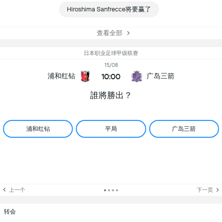
Hiroshima Sanfrecce将要赢了
查看全部
日本职业足球甲级联赛
15/08
10:00
浦和红钻
广岛三箭
誰將勝出？
浦和红钻
平局
广岛三箭
上一个
下一页
转会