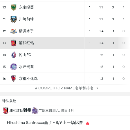
东京绿茵
10
1
1:1
0
1
川崎前锋
11
1
1:1
0
1
横滨水手
12
1
3:4
-1
0
浦和红钻
13
1
3:4
-1
0
冈山FC
14
1
1:2
-1
0
水户蜀葵
15
1
1:2
-1
0
京都不死鸟
16
1
1:2
-1
0
# COMPETITOR_NAME名单和排名
球队条纹
對壘
浦和红钻
广岛三箭
周六, 15日 8月
Hiroshima Sanfrecce赢了 - 8/9 上一场比赛