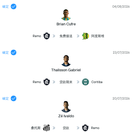
確定
04/08/2026
Brian Cufre
Remo
免费接送
阿度斯维
確定
23/07/2026
Thalisson Gabriel
Remo
贷款期末
Coritiba
確定
20/07/2026
Zé Ivaldo
桑托斯
贷款
Remo