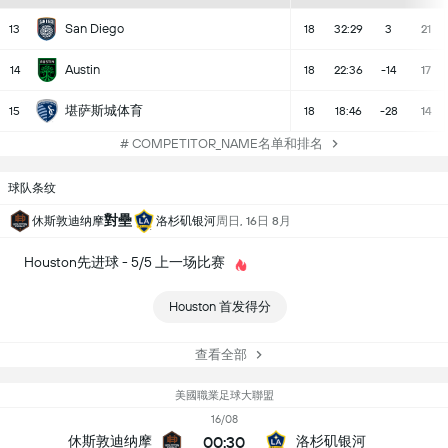
San Diego
13
18
32:29
3
21
Austin
14
18
22:36
-14
17
堪萨斯城体育
15
18
18:46
-28
14
# COMPETITOR_NAME名单和排名
球队条纹
對壘
休斯敦迪纳摩
洛杉矶银河
周日, 16日 8月
Houston先进球 - 5/5 上一场比赛
Houston 首发得分
查看全部
美國職業足球大聯盟
16/08
00:30
休斯敦迪纳摩
洛杉矶银河