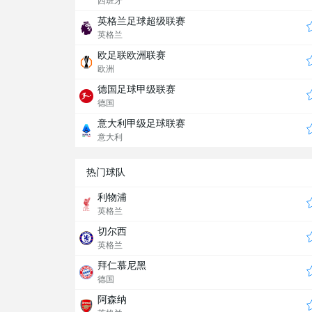
西班牙
英格兰足球超级联赛
英格兰
欧足联欧洲联赛
欧洲
德国足球甲级联赛
德国
意大利甲级足球联赛
意大利
热门球队
利物浦
英格兰
切尔西
英格兰
拜仁慕尼黑
德国
阿森纳