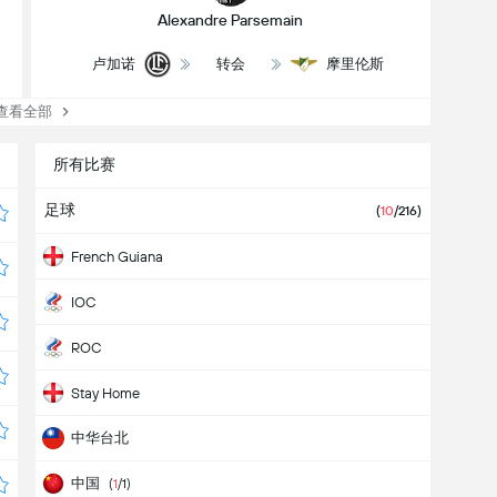
Alexandre Parsemain
卢加诺
转会
摩里伦斯
看全部
所有比赛
足球
(
10
/216)
French Guiana
IOC
ROC
Stay Home
中华台北
中国
(
1
/1)