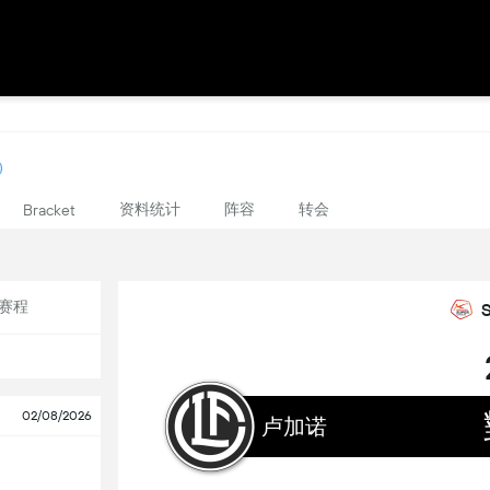
资料统计
阵容
转会
Bracket
赛程
02/08/2026
卢加诺