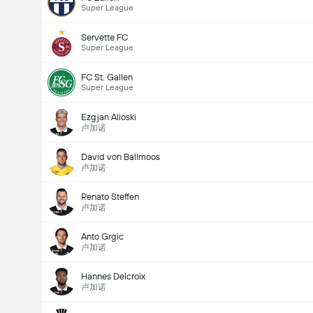
Super League
Servette FC
Super League
FC St. Gallen
Super League
Ezgjan Alioski
卢加诺
David von Ballmoos
卢加诺
Renato Steffen
卢加诺
Anto Grgic
卢加诺
Hannes Delcroix
卢加诺