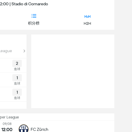
00 | Stadio di Cornaredo
积分榜
H2H
League
2
進球
1
進球
1
進球
per League
09/08
12:00
FC Zürich