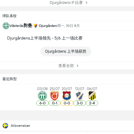
Djurgårdens IF 比赛
球队条纹
對壘
周一, 10日 8月
Västerås
Djurgården
Djurgårdens上半场领先 - 5/6 上一场比赛
Djurgårdens 上半场获胜
查看全部
最近阵型
03/08
25/07
20/07
13/07
06/07
6
-
0
0
-
1
0
-
0
3
-
0
2
-
4
Allsvenskan