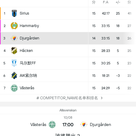
分
F:A
+/-
分
Sirius
1
15
42:17
25
41
Hammarby
2
15
33:15
18
27
Djurgården
3
14
33:15
18
26
Häcken
4
15
28:23
5
25
马尔默FF
5
15
30:25
5
23
AIK索尔纳
6
15
18:21
-3
22
Västerås
7
15
24:29
-5
22
# COMPETITOR_NAME名单和排名
Allsvenskan
10/08
17:00
Västerås
Djurgården