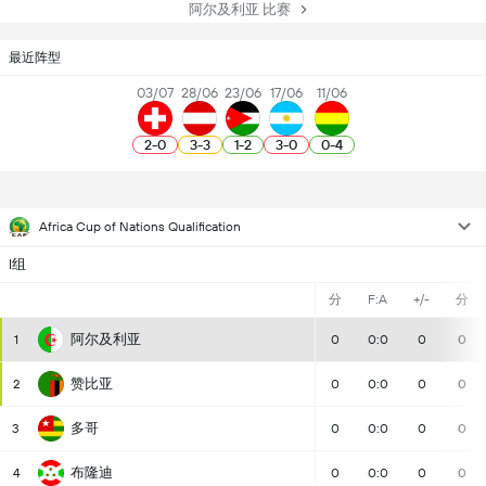
阿尔及利亚 比赛
最近阵型
03/07
28/06
23/06
17/06
11/06
2
-
0
3
-
3
1
-
2
3
-
0
0
-
4
Africa Cup of Nations Qualification
I组
分
F:A
+/-
分
阿尔及利亚
1
0
0:0
0
0
赞比亚
2
0
0:0
0
0
多哥
3
0
0:0
0
0
布隆迪
4
0
0:0
0
0