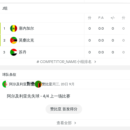
J组
分
F:A
+/-
分
塞内加尔
1
0
0:0
0
0
莫桑比克
2
0
0:0
0
0
苏丹
3
0
0:0
0
0
# COMPETITOR_NAME小组排名
球队条纹
對壘
阿尔及利亚
赞比亚
周三, 23日 9月
阿尔及利亚先失球 - 4/4 上一场比赛
赞比亚 首发得分
查看全部