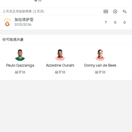
賽 (1) 
土耳其足球超級聯賽 (土耳其)
加拉塔萨雷
7
0
0
2025/2026
你可能感兴趣
Paulo Gazzaniga
Azzedine Ounahi
Donny van de Beek
赫罗纳
赫罗纳
赫罗纳