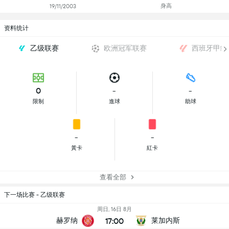
身高
19/11/2003
资料统计
乙级联赛
欧洲冠军联赛
西班牙甲级
0
-
-
限制
進球
助球
-
-
黃卡
紅卡
查看全部
下一场比赛 - 乙级联赛
周日, 16日 8月
17:00
赫罗纳
莱加内斯