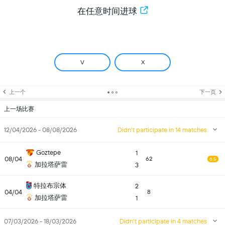
在任意时间进球
V
X
上一个
下一页
上一场比赛
12/04/2026 - 08/08/2026
Didn't participate in 14 matches
Goztepe
1
08/04
62
6.5
加拉塔萨雷
3
特拉布宗体
2
04/04
8
加拉塔萨雷
1
07/03/2026 - 18/03/2026
Didn't participate in 4 matches