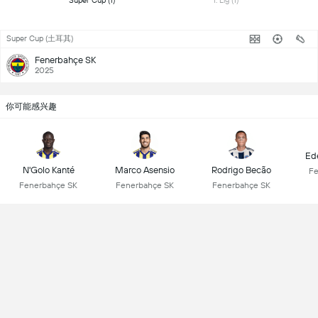
 Super Cup (1) 
 1. Lig (1) 
Super Cup (土耳其)
Fenerbahçe SK
2025
你可能感兴趣
Ed
N'Golo Kanté
Marco Asensio
Rodrigo Becão
Fe
Fenerbahçe SK
Fenerbahçe SK
Fenerbahçe SK