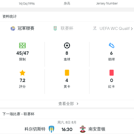
身高
Jersey Number
14/06/1996
资料统计
冠軍聯賽
联赛杯
UEFA WC Qualifica
45/47
8
6
限制
進球
助球
7.2
4
0
評分
黃卡
紅卡
查看全部
下一场比赛 - 联赛杯
周六, 8日 8月
16:30
科尔切斯特
南安普顿