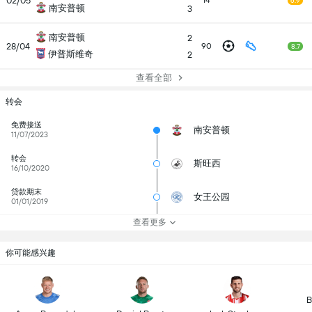
02/05
14
6.9
南安普顿
3
南安普顿
2
28/04
90
8.7
伊普斯维奇
2
查看全部
转会
免费接送
南安普顿
11/07/2023
转会
斯旺西
16/10/2020
贷款期末
女王公园
01/01/2019
查看更多
你可能感兴趣
B