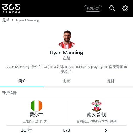
我的分数
足球
Ryan Manning
Ryan Manning
左後
Ryan Manning (爱尔兰, 30) is a 足球 player, currently playing for 南安普顿 in
英格兰.
简介
比赛
统计
球员详情
爱尔兰
南安普顿
上限(23) 进球（0）
合同截止 (30/06/2027) 到期
30 年
1.73
3