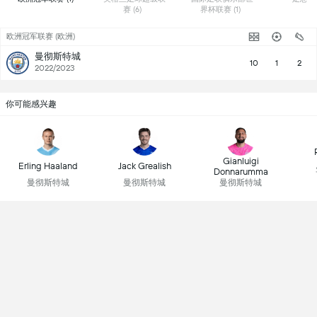
赛 (6) 
界杯联赛 (1) 
欧洲冠军联赛 (欧洲)
曼彻斯特城
10
1
2
2022/2023
你可能感兴趣
Gianluigi
Erling Haaland
Jack Grealish
Donnarumma
曼彻斯特城
曼彻斯特城
曼彻斯特城