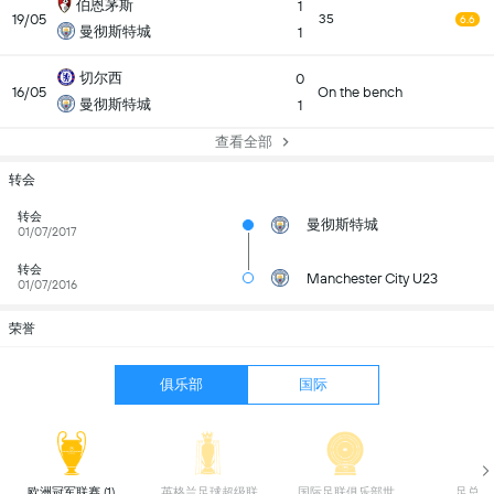
伯恩茅斯
1
19/05
35
6.6
曼彻斯特城
1
切尔西
0
16/05
On the bench
曼彻斯特城
1
查看全部
转会
转会
曼彻斯特城
01/07/2017
转会
Manchester City U23
01/07/2016
荣誉
俱乐部
国际
 欧洲冠军联赛 (1) 
 英格兰足球超级联
 国际足联俱乐部世