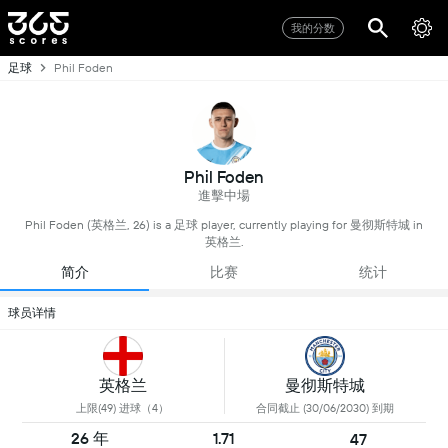
我的分数
足球
Phil Foden
Phil Foden
進擊中場
Phil Foden (英格兰, 26) is a 足球 player, currently playing for 曼彻斯特城 in
英格兰.
简介
比赛
统计
球员详情
英格兰
曼彻斯特城
上限(49) 进球（4）
合同截止 (30/06/2030) 到期
26 年
1.71
47