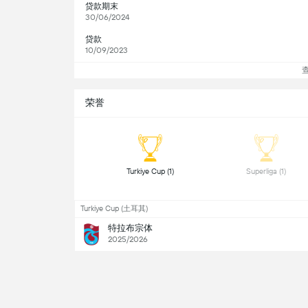
贷款期末
30/06/2024
贷款
10/09/2023
荣誉
 Turkiye Cup (1) 
 Superliga (1) 
Turkiye Cup (土耳其)
特拉布宗体
2025/2026