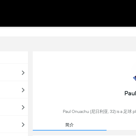
Pau
Paul Onuachu (尼日利亚, 32) is a 足球 pl
简介