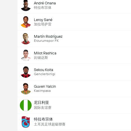
André Onana
特拉布宗体
Leroy Sané
加拉塔萨雷
Martín Rodríguez
Erzurumspor FK
Milot Rashica
比锡达斯
Sekou Koita
Genclerbirligi
Guven Yalcin
Kasimpasa
尼日利亚
国际友谊赛
特拉布宗体
土耳其足球超級聯賽