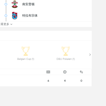
南安普顿
特拉布宗体
查看更多
 Belgian Cup (1) 
 DBU Pokalen (1) 
6
4
0