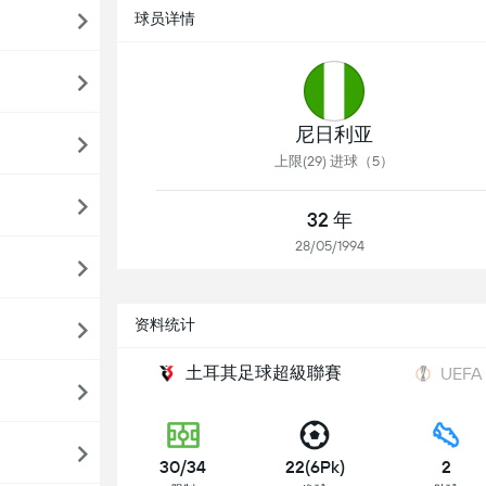
球员详情
尼日利亚
上限(29) 进球（5）
32 年
28/05/1994
资料统计
土耳其足球超級聯賽
UEFA 
30/34
22(6Pk)
2