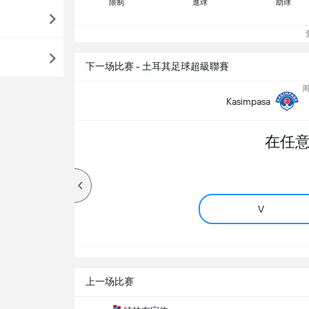
限制
進球
助球
查
下一场比赛 - 土耳其足球超級聯賽
周
Kasimpasa
在任
V
上一场比赛