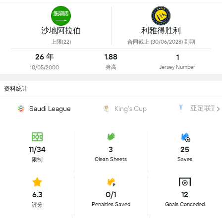
利雅得胜利
沙地阿拉伯
合同截止 (30/06/2028) 到期
上限(22)
26 年
1.88
1
身高
Jersey Number
10/05/2000
资料统计
亚足联冠
Saudi League
King's Cup
11/34
3
25
Clean Sheets
Saves
限制
6.3
0/1
12
Penalties Saved
Goals Conceded
評分