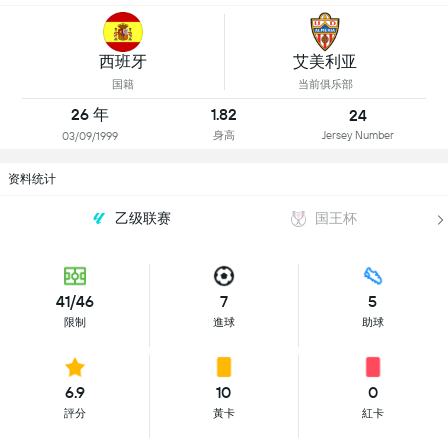
西班牙
艾美利亚
国籍
当前俱乐部
26 年
1.82
24
身高
Jersey Number
03/09/1999
资料统计
乙级联赛
国王杯
41/46
7
5
限制
進球
助球
6.9
10
0
評分
黃卡
紅卡