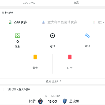
身高
06/01/1997
资料统计
乙级联赛
意大利甲级足球联赛
意大
0
-
-
限制
進球
助球
-
-
黃卡
紅卡
查看全部
下一场比赛 - 意大利杯
周一, 17日 8月
16:00
比萨
恩波里