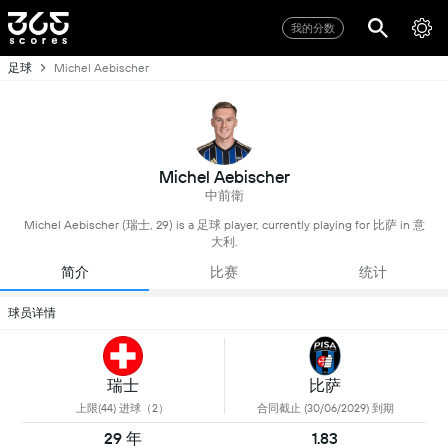
我的分数
足球
Michel Aebischer
Michel Aebischer
中前衛
Michel Aebischer (瑞士, 29) is a 足球 player, currently playing for 比萨 in 意
大利.
简介
比赛
统计
球员详情
瑞士
比萨
上限(44) 进球（2）
合同截止 (30/06/2029) 到期
29 年
1.83