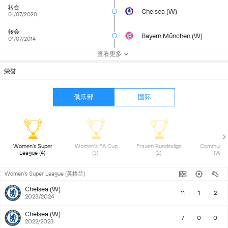
转会
Chelsea (W)
01/07/2020
转会
Bayern München (W)
01/07/2014
查看更多
荣誉
俱乐部
国际
 Women’s Super 
 Women's FA Cup 
 Frauen Bundesliga 
 Community 
League (4) 
(3) 
(2) 
Women’s Super League (英格兰)
Chelsea (W)
11
1
2
2023/2024
Chelsea (W)
7
0
0
2022/2023