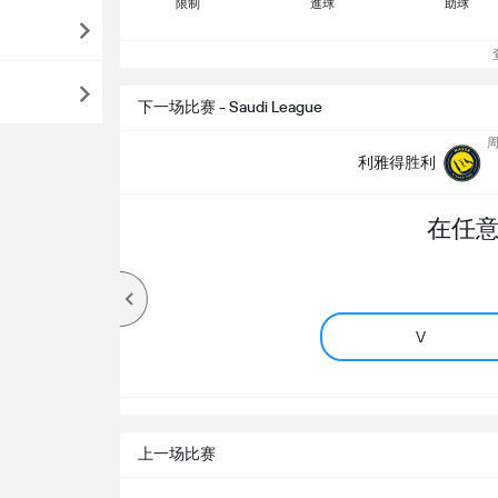
限制
進球
助球
查
下一场比赛 - Saudi League
周
利雅得胜利
在任
V
上一场比赛