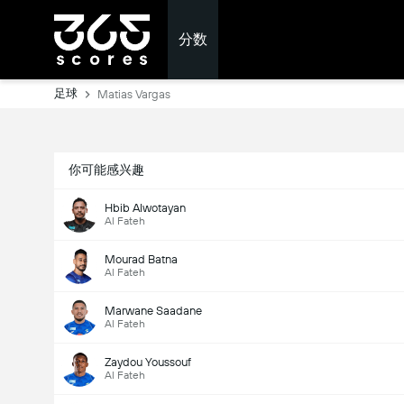
分数
足球
Matias Vargas
你可能感兴趣
Hbib Alwotayan
Al Fateh
Mourad Batna
Al Fateh
Marwane Saadane
Al Fateh
Zaydou Youssouf
Al Fateh