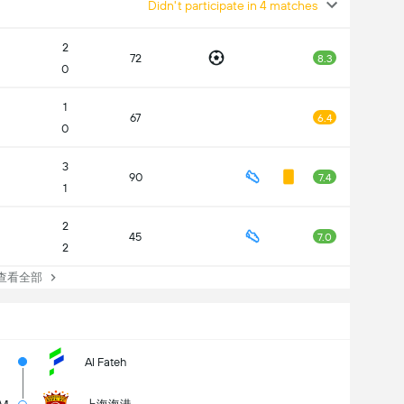
Didn't participate in 4 matches
2
72
8.3
0
1
67
6.4
0
3
90
7.4
1
2
45
7.0
2
看全部
Al Fateh