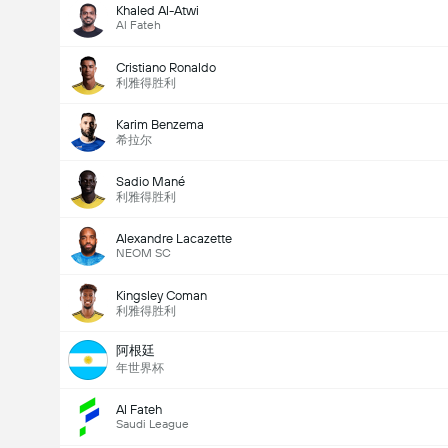
Khaled Al-Atwi
Al Fateh
Cristiano Ronaldo
利雅得胜利
Karim Benzema
希拉尔
Sadio Mané
利雅得胜利
Alexandre Lacazette
NEOM SC
Kingsley Coman
利雅得胜利
阿根廷
年世界杯
Al Fateh
Saudi League