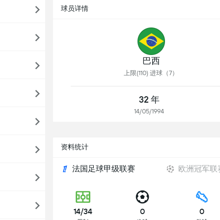
球员详情
巴西
上限(110) 进球（7）
32 年
14/05/1994
资料统计
法国足球甲级联赛
欧洲冠军联
14/34
0
0