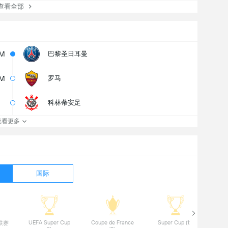
看全部
4M
巴黎圣日耳曼
7M
罗马
科林蒂安足
查看更多
国际
 UEFA Super Cup 
 Coupe de France 
 Super Cup (12) 
赛 