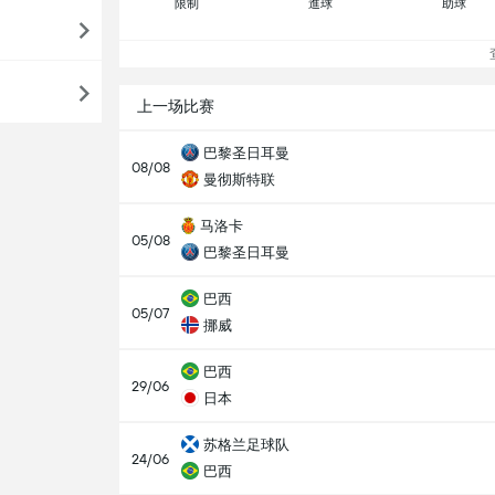
限制
進球
助球
查
上一场比赛
巴黎圣日耳曼
08/08
曼彻斯特联
马洛卡
05/08
巴黎圣日耳曼
巴西
05/07
挪威
巴西
29/06
日本
苏格兰足球队
24/06
巴西