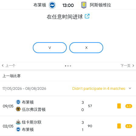
13:00
布莱顿
阿斯顿维拉
在任意时间进球
V
X
上一个
下一页
上一场比赛
17/05/2026 - 08/08/2026
Didn't participate in 4 matches
布莱顿
3
09/05
57
6.3
伍尔弗汉普顿
0
纽卡斯尔联
3
02/05
90
6.5
布莱顿
1