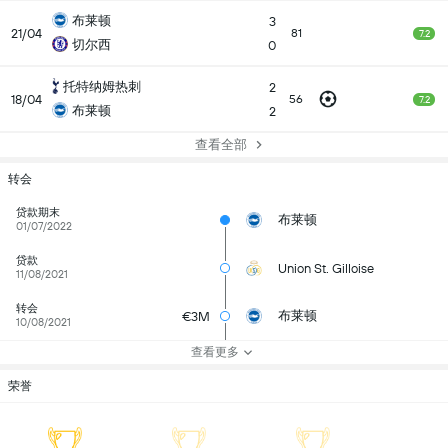
布莱顿
3
21/04
81
7.2
切尔西
0
托特纳姆热刺
2
18/04
56
7.2
布莱顿
2
查看全部
转会
贷款期末
布莱顿
01/07/2022
贷款
Union St. Gilloise
11/08/2021
转会
布莱顿
€3M
10/08/2021
查看更多
荣誉