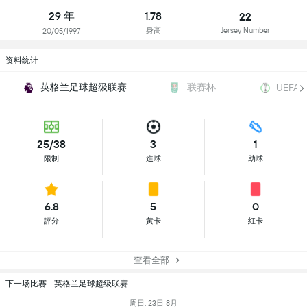
29 年
1.78
22
身高
Jersey Number
20/05/1997
资料统计
英格兰足球超级联赛
联赛杯
UEFA C
25/38
3
1
限制
進球
助球
6.8
5
0
評分
黃卡
紅卡
查看全部
下一场比赛 - 英格兰足球超级联赛
周日, 23日 8月