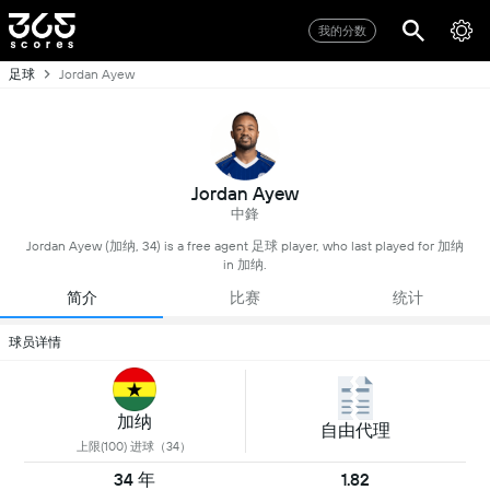
我的分数
足球
Jordan Ayew
Jordan Ayew
中鋒
Jordan Ayew (加纳, 34) is a free agent 足球 player, who last played for 加纳
in 加纳.
简介
比赛
统计
球员详情
加纳
自由代理
上限(100) 进球（34）
34 年
1.82