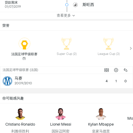
贷款期末
斯旺西
01/07/2019
查看更多
荣誉
 Super Cup (2) 
 League Cup (3) 
 法国足球甲级联赛 
(1) 
法国足球甲级联赛 (法国)
马赛
4
1
0
2009/2010
你可能感兴趣
Mo
Cristiano Ronaldo
Lionel Messi
Kylian Mbappe
利雅得胜利
国际迈阿密
皇家马德里