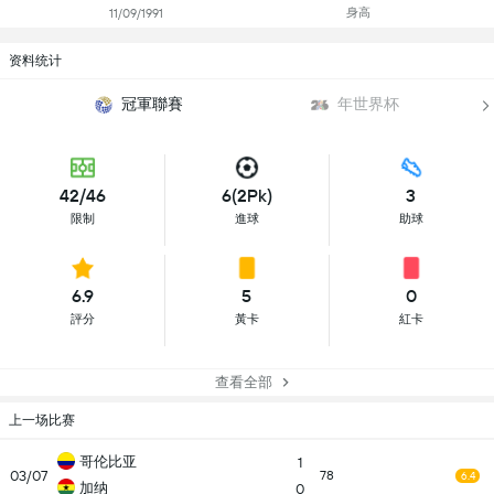
身高
11/09/1991
资料统计
冠軍聯賽
年世界杯
42/46
6(2Pk)
3
限制
進球
助球
6.9
5
0
評分
黃卡
紅卡
查看全部
上一场比赛
哥伦比亚
1
03/07
78
6.4
加纳
0