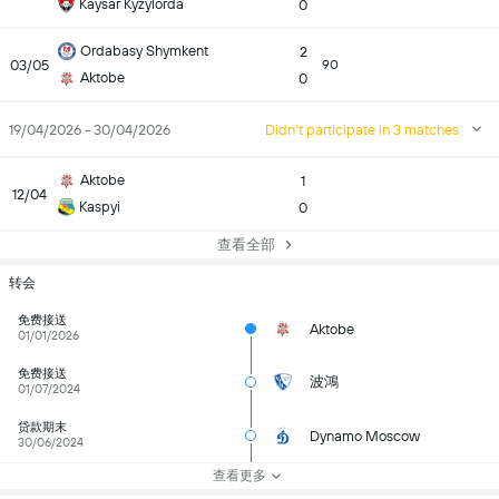
Kaysar Kyzylorda
0
Ordabasy Shymkent
2
03/05
90
Aktobe
0
19/04/2026 - 30/04/2026
Didn't participate in 3 matches
Aktobe
1
12/04
Kaspyi
0
查看全部
转会
免费接送
Aktobe
01/01/2026
免费接送
波鴻
01/07/2024
贷款期末
Dynamo Moscow
30/06/2024
查看更多