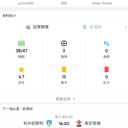
身高
Jersey Number
20/01/1999
资料统计
冠軍聯賽
联赛杯
38/47
3
0
限制
進球
助球
6.7
13
0
評分
黃卡
紅卡
查看全部
下一场比赛 - 联赛杯
周六, 8日 8月
16:30
科尔切斯特
南安普顿