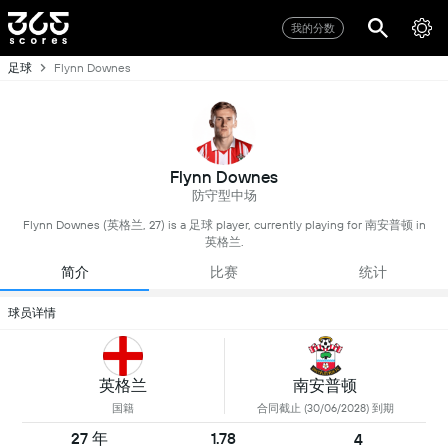
我的分数
足球
Flynn Downes
Flynn Downes
防守型中场
Flynn Downes (英格兰, 27) is a 足球 player, currently playing for 南安普顿 in
英格兰.
简介
比赛
统计
球员详情
英格兰
南安普顿
国籍
合同截止 (30/06/2028) 到期
27 年
1.78
4