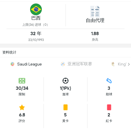
巴西
自由代理
上限(36) 进球（0）
32 年
1.88
身高
23/10/1993
资料统计
亚洲冠军联赛
Saudi League
King's
30/34
1(1Pk)
3
限制
進球
助球
6.8
5
2
評分
黃卡
紅卡