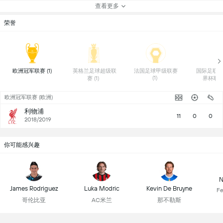
查看更多
荣誉
 欧洲冠军联赛 (1) 
 英格兰足球超级联
 法国足球甲级联赛 
 国际足联
(1) 
赛 (1) 
欧洲冠军联赛 (欧洲)
利物浦
11
0
0
2018/2019
你可能感兴趣
N
James Rodriguez
Luka Modric
Kevin De Bruyne
Fe
哥伦比亚
AC米兰
那不勒斯