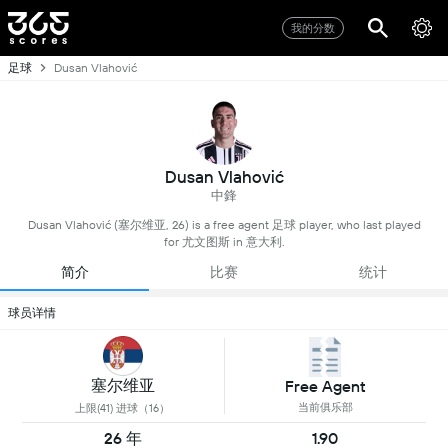
我的分数
足球
Dusan Vlahović
Dusan Vlahović
中鋒
Dusan Vlahović (塞尔维亚, 26) is a free agent 足球 player, who last played
for 尤文图斯 in 意大利.
简介
比赛
统计
球员详情
塞尔维亚
Free Agent
当前俱乐部
上限(41) 进球（16）
26 年
1.90