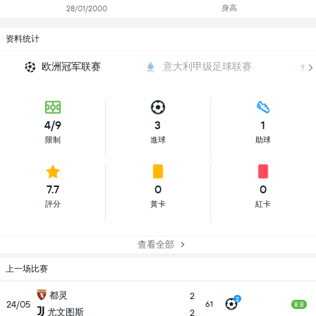
身高
28/01/2000
资料统计
欧洲冠军联赛
意大利甲级足球联赛
4/9
3
1
限制
進球
助球
7.7
0
0
評分
黃卡
紅卡
查看全部
上一场比赛
都灵
2
2
24/05
61
8.8
尤文图斯
2