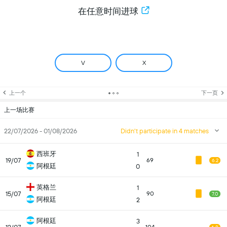
在任意时间进球
V
X
上一个
下一页
上一场比赛
22/07/2026 - 01/08/2026
Didn't participate in 4 matches
西班牙
1
19/07
69
6.2
阿根廷
0
英格兰
1
15/07
90
7.0
阿根廷
2
阿根廷
3