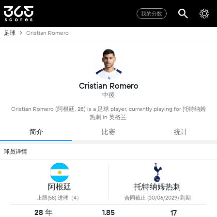
我的分数
足球
Cristian Romero
Cristian Romero
中後
Cristian Romero (阿根廷, 28) is a 足球 player, currently playing for 托特纳姆
热刺 in 英格兰.
简介
比赛
统计
球员详情
阿根廷
托特纳姆热刺
上限(58) 进球（4）
合同截止 (30/06/2029) 到期
28 年
1.85
17