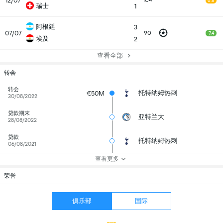
12/07
104
6.8
瑞士
1
阿根廷
3
07/07
90
7.4
埃及
2
查看全部
转会
转会
托特纳姆热刺
€50M
30/08/2022
贷款期末
亚特兰大
28/08/2022
贷款
托特纳姆热刺
06/08/2021
查看更多
荣誉
俱乐部
国际