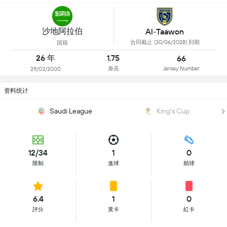
沙地阿拉伯
Al-Taawon
合同截止 (30/06/2028) 到期
国籍
26 年
1.75
66
身高
Jersey Number
29/03/2000
资料统计
Saudi League
King's Cup
12/34
1
0
限制
進球
助球
6.4
1
0
評分
黃卡
紅卡