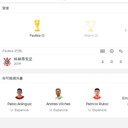
荣誉
 Paulista (1) 
 Goiano (2) 
Paulista (巴西)
科林蒂安足
2
0
0
2019
你可能感兴趣
Emi
Pablo Aránguiz
Andres Vilches
Patricio Rubio
U. Espanola
U. Espanola
U. Espanola