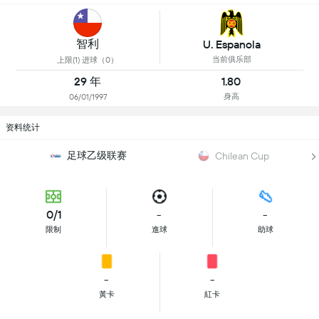
智利
U. Espanola
当前俱乐部
上限(1) 进球（0）
29 年
1.80
身高
06/01/1997
资料统计
足球乙级联赛
Chilean Cup
0/1
-
-
限制
進球
助球
-
-
黃卡
紅卡