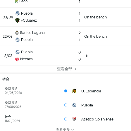
Leon
1
Puebla
1
03/04
On the bench
FC Juarez
1
Santos Laguna
2
22/03
On the bench
Puebla
1
Puebla
0
13/03
6
Necaxa
0
查看全部
转会
免费接送
U. Espanola
04/08/2026
免费接送
Puebla
27/08/2025
转会
Atlético Goianiense
11/01/2024
查看更多