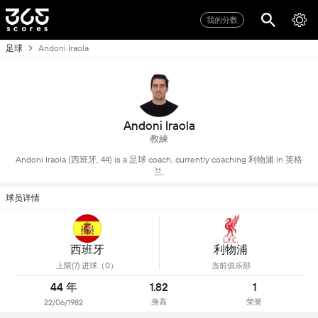
我的分数
足球
Andoni Iraola
Andoni Iraola
教練
Andoni Iraola (西班牙, 44) is a 足球 coach, currently coaching 利物浦 in 英格
兰.
球员详情
西班牙
利物浦
上限(7) 进球（0）
当前俱乐部
44 年
1.82
1
身高
荣誉
22/06/1982