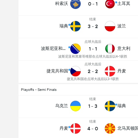
0
-
1
科索沃
土耳其
结束
3
-
2
瑞典
波兰
点球大战后
1
-
1
波斯尼亚和黑塞哥维那
意大利
波斯尼亚和黑塞哥维那在点球大战后以4-1获胜
点球大战后
2
-
2
捷克共和国
丹麦
捷克共和国在点球大战后以3-1获胜
Playoffs - Semi Finals
结束
1
-
3
乌克兰
瑞典
结束
4
-
0
丹麦
北马其顿