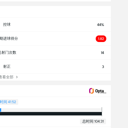
控球
44%
期进球得分
1.82
总射门次数
14
射正
3
看全部
间 41:52
总时间 104:31