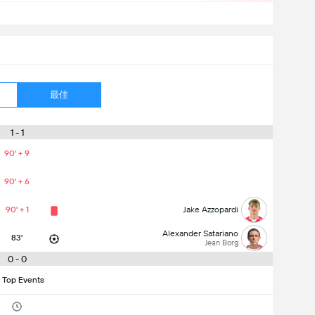
最佳
1 - 1
90' + 9
90' + 6
90' + 1
Jake Azzopardi
Alexander Satariano
83'
Jean Borg
0 - 0
 Top Events