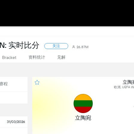
ION: 实时比分
关注
26.87M
资料统计
见解
Bracket
立陶宛
赛程
欧洲, UEFA WC 
立陶宛
31/03/2026