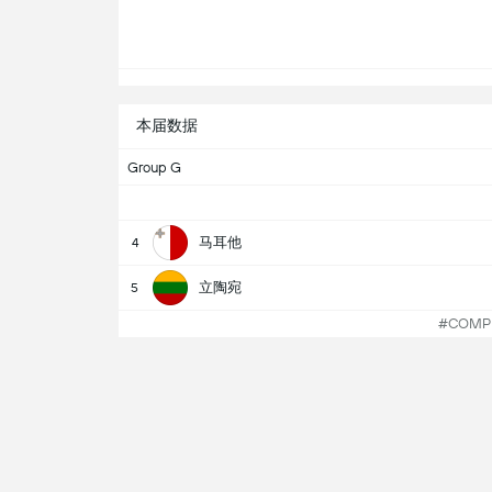
本届数据
Group G
马耳他
4
立陶宛
5
#COMPE
头对头