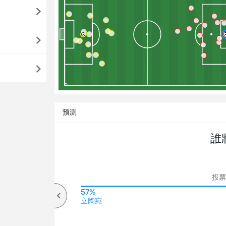
预测
誰
投票
57%
57%
高于
立陶宛