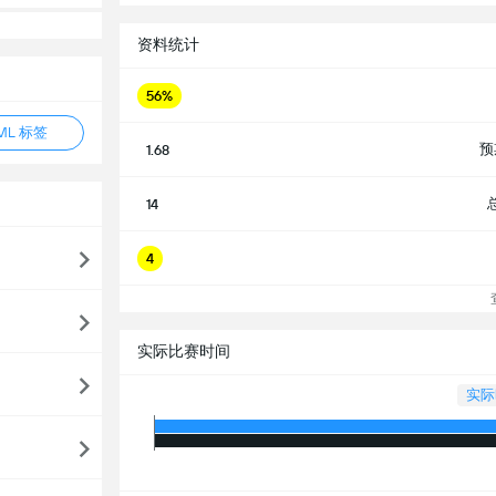
资料统计
56%
ML 标签
预
1.68
14
4
查
实际比赛时间
实际时