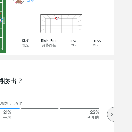
进球
助攻
Right Foot
0.96
0.99
身体部位
xG
xGOT
情况
將勝出？
总数： 5,931
21%
22%
平局
马耳他