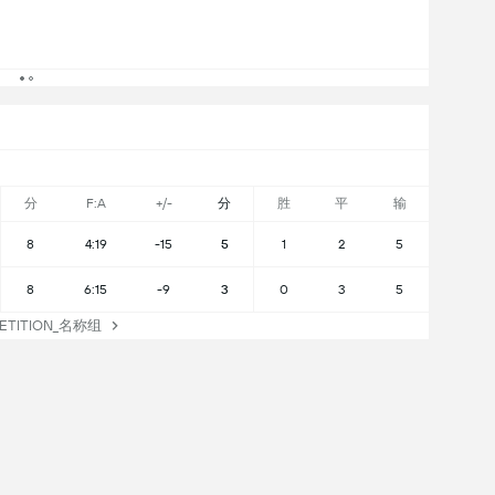
分
F:A
+/-
分
胜
平
输
8
4:19
-15
5
1
2
5
8
6:15
-9
3
0
3
5
TITION_名称组
头2头