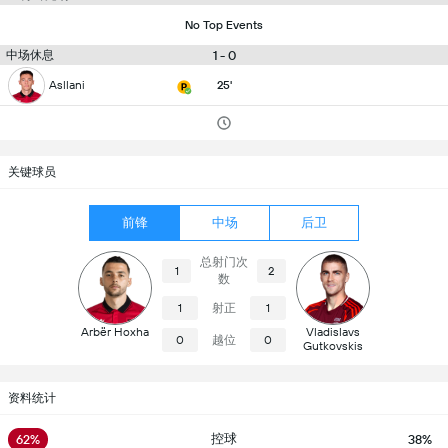
No Top Events
中场休息
1 - 0
Asllani
25'
关键球员
前锋
中场
后卫
总射门次
1
2
数
射正
1
1
Arbër Hoxha
Vladislavs
越位
0
0
Gutkovskis
资料统计
控球
62%
38%