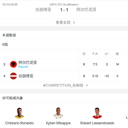
10/06/2025
UEFA WC Qualification
1 - 1
拉脱维亚
阿尔巴尼亚
查看全部
本届数据
K组
分
F:A
+/-
分
阿尔巴尼亚
2
8
7:5
2
14
Playoffs
拉脱维亚
4
8
5:15
-10
5
#COMPETITION_名称组
你可能感兴趣
L
Cristiano Ronaldo
Kylian Mbappe
Robert Lewandowski