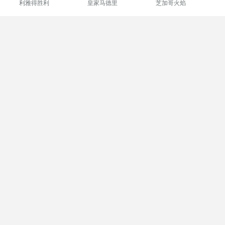
利雅得胜利
皇家马德里
芝加哥火焰