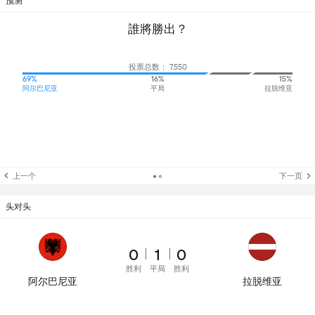
预测
誰將勝出？
投票总数： 7,550
69%
16%
15%
阿尔巴尼亚
平局
拉脱维亚
上一个
下一页
头对头
0
1
0
胜利
平局
胜利
阿尔巴尼亚
拉脱维亚