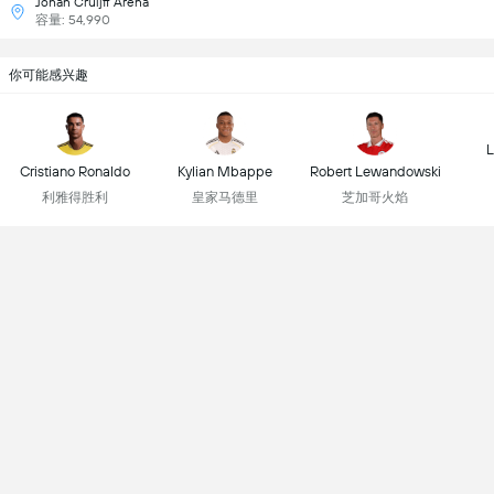
Johan Cruijff Arena
容量: 54,990
你可能感兴趣
L
Cristiano Ronaldo
Kylian Mbappe
Robert Lewandowski
利雅得胜利
皇家马德里
芝加哥火焰