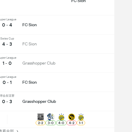
FC Sion
uper League
0 - 4
FC Sion
Swiss Cup
4 - 3
FC Sion
uper League
1 - 0
Grasshopper Club
uper League
0 - 1
FC Sion
球会友谊赛
0 - 3
Grasshopper Club
2
-
2
3
-
0
4
-
0
4
-
2
1
-
1
看全部