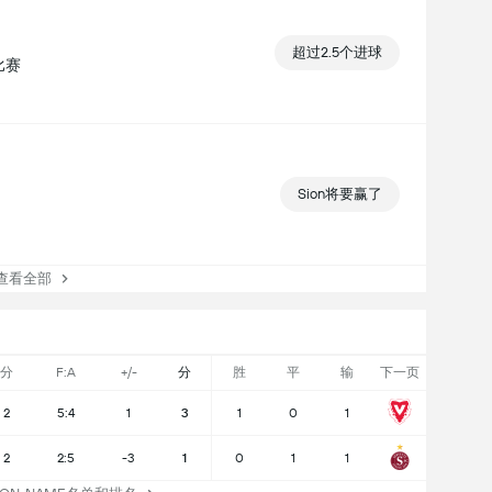
超过2.5个进球
场比赛
Sion将要赢了
看全部
分
F:A
+/-
分
胜
平
输
下一页
2
5:4
1
3
1
0
1
2
2:5
-3
1
0
1
1