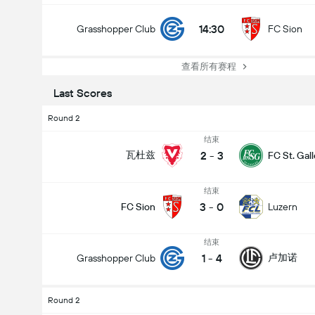
14:30
Grasshopper Club
FC Sion
查看所有赛程
Last Scores
Round 2
结束
2
-
3
瓦杜兹
FC St. Gal
结束
3
-
0
FC Sion
Luzern
结束
1
-
4
卢加诺
Grasshopper Club
Round 2