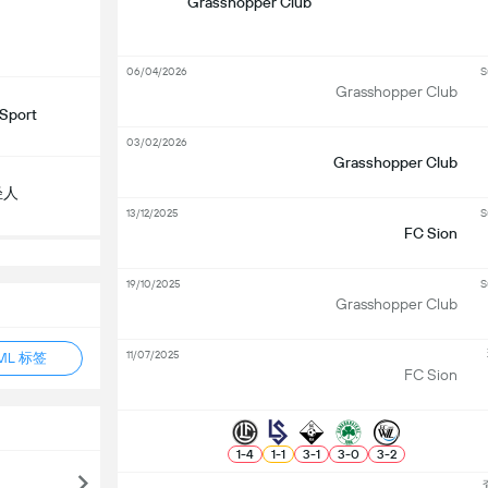
Grasshopper Club
06/04/2026
S
Grasshopper Club
Sport
03/02/2026
Grasshopper Club
轻人
13/12/2025
S
FC Sion
19/10/2025
S
Grasshopper Club
11/07/2025
ML 标签
FC Sion
1
-
4
1
-
1
3
-
1
3
-
0
3
-
2
查