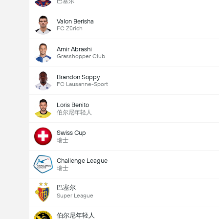
巴塞尔
Valon Berisha
FC Zürich
Amir Abrashi
Grasshopper Club
Brandon Soppy
FC Lausanne-Sport
Loris Benito
伯尔尼年轻人
Swiss Cup
瑞士
Challenge League
瑞士
巴塞尔
Super League
伯尔尼年轻人