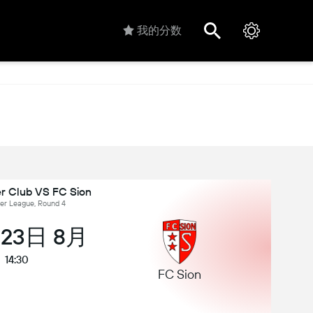
我的分数
r Club VS FC Sion
r League, Round 4
 23日 8月
14:30
FC Sion