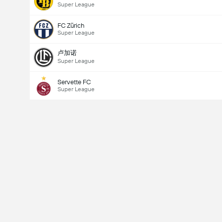
Super League
FC Zürich
Super League
卢加诺
Super League
Servette FC
Super League