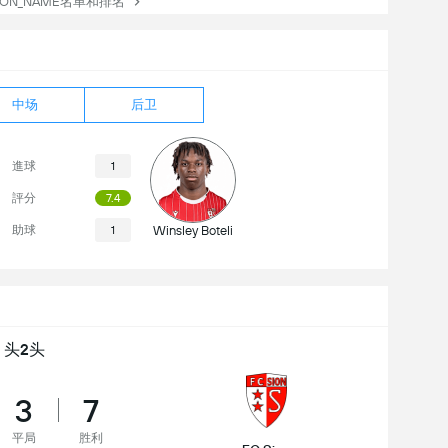
TION_NAME名单和排名
中场
后卫
進球
1
評分
7.4
助球
1
Winsley Boteli
头2头
3
7
平局
胜利