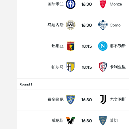
16:30
国际米兰
Monza
16:30
乌迪内斯
Como
全场总得分 (2.5)
18:45
热那亚
那不勒斯
低于
高于
18:45
帕尔马
卡利亚里
Round 1
16:30
费辛隆尼
尤文图斯
16:30
威尼斯
莱切