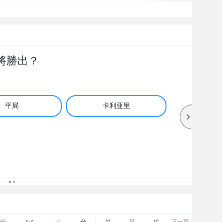
將勝出？
平局
卡利亚里