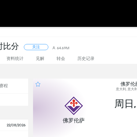
时比分
关注
64.69M
资料统计
见解
转会
历史记录
佛罗伦萨
赛程
意大利, 意大利
周日,
佛罗伦萨
22/08/2026