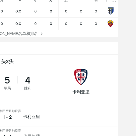
分
F:A
+/-
分
胜
平
输
下一页
0
0:0
0
0
0
0
0
0
0:0
0
0
0
0
0
TION_NAME名单和排名
头2头
5
4
平局
胜利
卡利亚里
利甲级足球联赛
1 - 2
卡利亚里
利甲级足球联赛