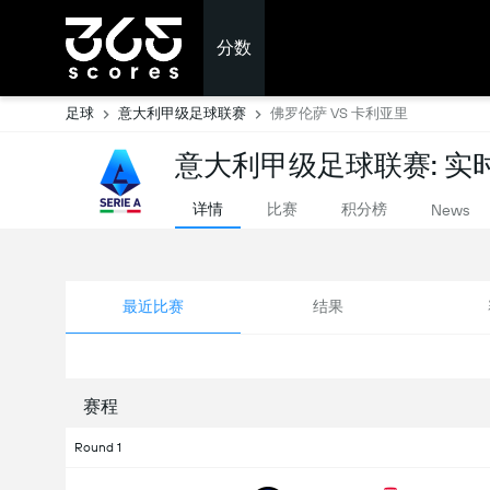
分数
足球
意大利甲级足球联赛
佛罗伦萨 VS 卡利亚里
意大利甲级足球联赛: 实
详情
比赛
积分榜
News
最近比赛
结果
赛程
Round 1