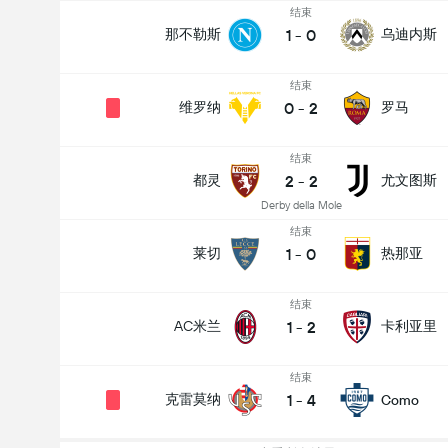
结束
1
-
0
那不勒斯
乌迪内斯
结束
0
-
2
维罗纳
罗马
结束
2
-
2
都灵
尤文图斯
Derby della Mole
结束
1
-
0
莱切
热那亚
结束
1
-
2
AC米兰
卡利亚里
结束
1
-
4
克雷莫纳
Como